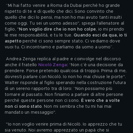
 “Mi hai fatto venire a Roma da Dubai perché ho grande 
rispetto di te e di quello che dici. Sono convinto che 
quello che dici lo pensi, ma non ho mai avuto tanti insulti 
come oggi. Tu sei un uomo adesso", spiega l'allenatore al 
figlio, "
Non voglio dire che io non ho colpe
, io mi prendo 
le mie responsabilità, e tu le tue. 
Quando esci da qua, io ti 
aspetto
 perché ci sono sempre stato. Ci vediamo dove 
vuoi tu. Ci incontriamo e parliamo da uomo a uomo”.
 Andrea Zenga replica al padre e coinvolge nel discorso 
anche il fratello 
Nicolò Zenga
: “Non c’è una decisione da 
prendere. Forse pretendo qualcosa di troppo. Prima di me, 
dovresti parlare con Nicolò. Io non ho mai chiuse le porte". 
Walter risponde al figlio sperando nella costruzione futura 
di un sereno rapporto tra di loro: “Non possiamo più 
tornare al passato. Non finiamo a parlare di altre persone 
perché queste persone non ci sono. 
È vero che a volte 
non ci sono stato
. Non mi sembra che tu mi hai mai 
mandato un messaggio".
 "Io non voglio venire prima di Nicolò. Io apprezzo che tu 
sia venuto. Noi avremo apprezzato un papà che si 