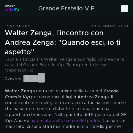
Grande Fratello VIP
L'INCONTRO
29 GENNAIO 2021
Walter Zenga, l’incontro con
Andrea Zenga: "Quando esci, io ti
aspetto"
Faccia a faccia tra Walter Zenga e suo figlio Andrea nella
casa del Grande Fratello Vip: "Io mi prendo le mie
responsabilità"
Condividi:
Walter Zenga
 entra nel giardino della casa del 
Grande 
Fratello Vip
 per incontrare 
il figlio Andrea Zenga
. Il 
concorrente del reality si trova faccia a faccia con il padre 
che ha sempre sentito distante e col quale non ha 
rapporti da diversi anni. Nella puntata del 5 gennaio del GF 
Vip, Andrea 
ha parlato dell'assenza del padre
: "Lui non c'è 
mai stato, ci sono stati mia madre e mio fratello per me".