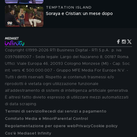
TEMPTATION ISLAND
Soraya e Cristian: un mese dopo
Copyright ©1999-2026 RTI Business Digital - RTI S.p.A.: p. iva
03976881007 - Sede legale: Largo del Nazareno 8, 00187 Roma.
Uffici: Viale Europa 46, 20093 Cologno Monzese (MI) - Cap. Soc.
int. vers. € 500.000.007 - Gruppo MFE Media For Europe N.V. -
Tutti i diritti riservati. Rispetto ai contenuti trasmessi e/o
riprodotti è vietata ogni utilizzazione funzionale
all'addestramento di sistemi di intelligenza artificiale generativa.
È altresì fatto divieto espresso di utilizzare mezzi automatizzati
di data scraping.
Termini di servizio
Recedi dai servizi a pagamento
Comitato Media e Minori
Parental Control
Regolamentazione per opere web
Privacy
Cookie policy
Cos'è Mediaset Infinity