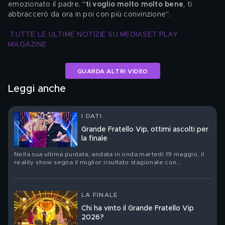
emozionato il padre, "
ti voglio molto molto bene
, ti 
abbraccerò da ora in poi con più convinzione".
TUTTE LE ULTIME NOTIZIE SU MEDIASET PLAY 
MAGAZINE
GUARDA ALTRI VIDEO
Leggi anche
I DATI
Grande Fratello Vip, ottimi ascolti per
la finale
Nella sua ultima puntata, andata in onda martedì 19 maggio, il
reality show segna il miglior risultato stagionale con
2.444.000 spettatori totali e il 23.13% di share
LA FINALE
Chi ha vinto il Grande Fratello Vip
2026?