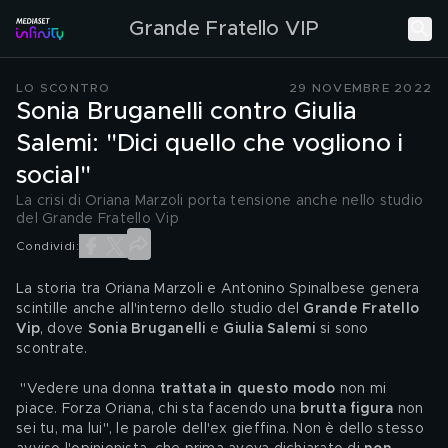
Grande Fratello VIP
LO SCONTRO
29 NOVEMBRE 2022
Sonia Bruganelli contro Giulia
Salemi: "Dici quello che vogliono i
social"
La crisi di Oriana Marzoli porta tensione anche nello studio
del Grande Fratello Vip
Condividi:
La storia tra Oriana Marzoli e Antonino Spinalbese genera 
scintille anche all'interno dello studio del 
Grande Fratello 
Vip
, dove 
Sonia Bruganelli 
e 
Giulia Salemi
 si sono 
scontrate.
 "Vedere una donna 
trattata in questo modo
 non mi 
piace. Forza Oriana, chi sta facendo una 
brutta figura
 non 
sei tu, ma lui", le parole dell'ex gieffina. Non è dello stesso 