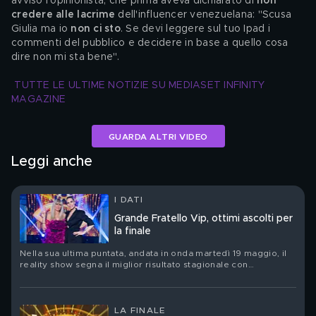
avviso l'opinionista, che prima aveva dichiarato di 
non 
credere alle lacrime
 dell'influencer venezuelana: "Scusa 
Giulia ma io 
non ci sto
. Se devi leggere sul tuo Ipad i 
commenti del pubblico e decidere in base a quello cosa 
dire non mi sta bene".
TUTTE LE ULTIME NOTIZIE SU MEDIASET INFINITY 
MAGAZINE
GUARDA ALTRI VIDEO
Leggi anche
I DATI
Grande Fratello Vip, ottimi ascolti per
la finale
Nella sua ultima puntata, andata in onda martedì 19 maggio, il
reality show segna il miglior risultato stagionale con
2.444.000 spettatori totali e il 23.13% di share
LA FINALE