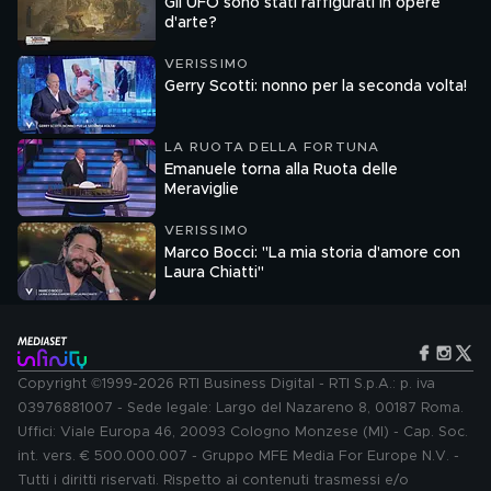
Gli UFO sono stati raffigurati in opere
d'arte?
VERISSIMO
Gerry Scotti: nonno per la seconda volta!
LA RUOTA DELLA FORTUNA
Emanuele torna alla Ruota delle
Meraviglie
VERISSIMO
Marco Bocci: "La mia storia d'amore con
Laura Chiatti"
Copyright ©1999-2026 RTI Business Digital - RTI S.p.A.: p. iva
03976881007 - Sede legale: Largo del Nazareno 8, 00187 Roma.
Uffici: Viale Europa 46, 20093 Cologno Monzese (MI) - Cap. Soc.
int. vers. € 500.000.007 - Gruppo MFE Media For Europe N.V. -
Tutti i diritti riservati. Rispetto ai contenuti trasmessi e/o