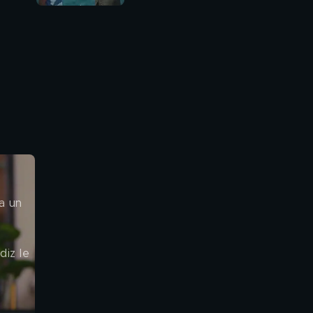
a un 
diz le 