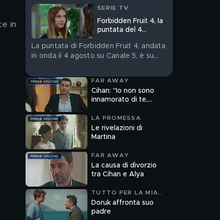
SERIE TV
Forbidden Fruit 4, la
te in 
puntata del 4
agosto in streaming
La puntata di Forbidden Fruit 4, andata
in onda il 4 agosto su Canale 5, è su
Mediaset Infinity
FAR AWAY
Cihan: "Io non sono
innamorato di te,
Alya"
LA PROMESSA
Le rivelazioni di
Martina
FAR AWAY
La causa di divorzio
tra Cihan e Alya
TUTTO PER LA MIA
FAMIGLIA 2
Doruk affronta suo
padre