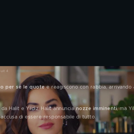
uit 4
o per sé le quote
 e reagiscono con rabbia, arrivando 
a Halit e Yildiz. Halit annuncia 
nozze imminenti
, ma Yil
a accusa di essere responsabile di tutto. 