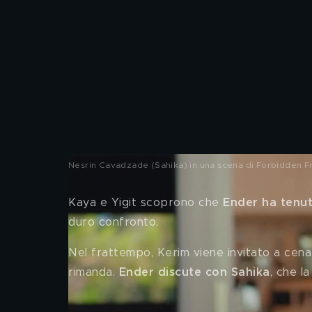
Nesrin Cavadzade (Sahika) in una scena di Forbidden Fr
Kaya e Yigit scoprono che
 Ender ha tenut
duro confronto. 
Nel frattempo, Kerim viene invitato a cena d
rimanda. 
Ender discute con Sahika
, che l