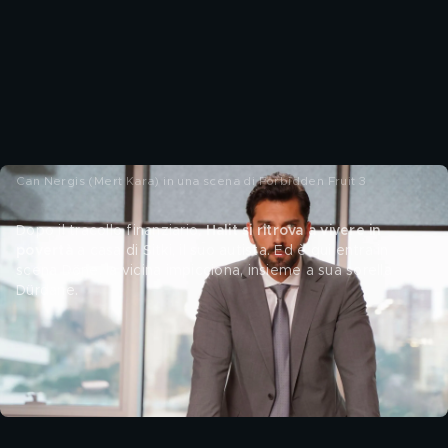
Can Nergis (Mert Kara) in una scena di Forbidden Fruit 3
Dopo il tracollo finanziario, 
Halit si ritrova a vivere in 
povertà
 a casa di Sitki, il suo autista. Ed è qui entra in 
scena Döne, la vicina impicciona, insieme a sua sorella 
Dürdane. 