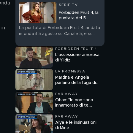
 onda
SERIE TV
Forbidden Fruit 4, la
puntata del 5
agosto in streaming
in 
La puntata di Forbidden Fruit 4, andata
in onda il 5 agosto su Canale 5, è su
Mediaset Infinity
FORBIDDEN FRUIT 4
L'ossessione amorosa
di Yildiz
LA PROMESSA
Martina e Angela
parlano della fuga di
Catalina
FAR AWAY
Cihan: "Io non sono
innamorato di te,
Alya"
FAR AWAY
Alya e le insinuazioni
di Mine