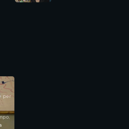
e per 
mpo, 
a 