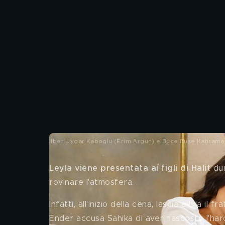
Ilber Uygar Kaboglu (Erim Argun) e Buce Buse Kahraman 
Leyla viene presentata ai figli di Halit
 du
rovinare l'atmosfera. 
Infatti, all'inizio della cena, lascia a Lila il fr
Ender accusa Sahika di aver nascosto l'har