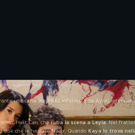
(Lila Argun) in una scena di Forbidden Fruit 3
rante una cena, ma Yildiz, informata da Aysel, intervien
atellino, Halit Can, che 
ruba la scena a Leyla
. Nel fratte
d disk che le ha dato Nadir. Quando 
Kaya lo trova nell