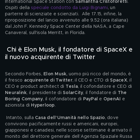
International Space Station con 
Samantha Cristoforetti
. 
Ospiti della 
speciale condotto da Luigi Bignami
, un 
parterre di scienziate e scienziati.  Alle 17.15, infine, la 
riproposizione del lancio avvenuto alle 9.52 (ora italiana) 
dal John F. Kennedy Space Center della NASA, a Cape 
Canaveral, sull'isola Merritt, in Florida.
 Chi è Elon Musk, il fondatore di SpaceX e 
il nuovo acquirente di Twitter 
Secondo Forbes, 
Elon Musk, 
uomo più ricco del mondo, è 
il fresco 
acquirente di Twitter
, il CEO e CTO di 
SpaceX
, il 
CEO e product architect di 
Tesla
, il cofondatore e CEO di 
Neuralink
, il presidente di 
SolarCity
, il fondatore di 
The 
Boring Company
, il cofondatore di 
PayPal
 e 
OpenAI
 e 
azionista di 
Hyperloop
. 
 Intanto, sulla 
Casa dell'Umanità nello Spazio
, dove 
convivono pacificamente russi e americani, europei, 
giapponesi e canadesi, nelle scorse settimane è arrivato il 
monito del direttore generale dell’Agenzia Spaziale Russa 