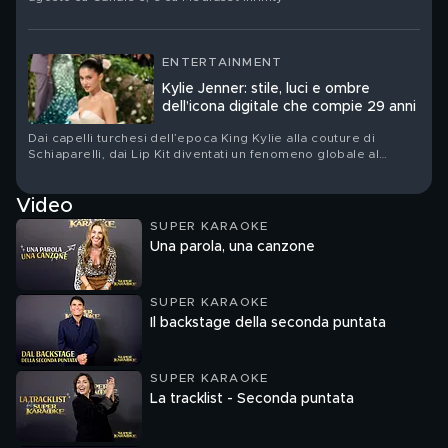
ENTERTAINMENT
Kylie Jenner: stile, luci e ombre
dell’icona digitale che compie 29 anni
Dai capelli turchesi dell’epoca King Kylie alla couture di
Schiaparelli, dai Lip Kit diventati un fenomeno globale al
nuovo corso del suo brand Khy: Kylie Jenner festeggia il suo
compleanno. Ritratto di una star che ha trasformato la propria
Video
immagine in un linguaggio, un’impresa e un territorio di
contraddizioni
SUPER KARAOKE
Una parola, una canzone
SUPER KARAOKE
Il backstage della seconda puntata
SUPER KARAOKE
La tracklist - Seconda puntata