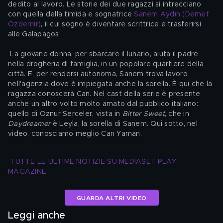
dedito al lavoro. Le storie dei due ragazzi si intrecciano 
con quella della timida e sognatrice 
Sanem Aydın (Demet 
Özdemir)
, il cui sogno è diventare scrittrice e trasferirsi 
alle Galapagos.
 La giovane donna, per sbarcare il lunario, aiuta il padre 
nella drogheria di famiglia, in un popolare quartiere della 
città. E, per rendersi autonoma, Sanem trova lavoro 
nell'agenzia dove è impiegata anche la sorella. È qui che la 
ragazza conoscerà Can. Nel cast della serie è presente 
anche un altro volto molto amato dal pubblico italiano: 
quello di Oznur Serceler, vista in 
Bitter Sweet
, che in 
Daydreamer
 è Leyla, la sorella di Sanem. Qui sotto, nel 
video, conosciamo meglio Can Yaman.
TUTTE LE ULTIME NOTIZIE SU MEDIASET PLAY 
MAGAZINE
GUARDA ALTRI VIDEO
Leggi anche