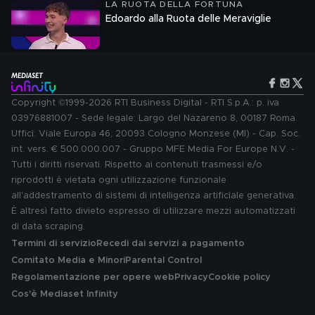
LA RUOTA DELLA FORTUNA
Edoardo alla Ruota delle Meraviglie
Copyright ©1999-2026 RTI Business Digital - RTI S.p.A.: p. iva
03976881007 - Sede legale: Largo del Nazareno 8, 00187 Roma.
Uffici: Viale Europa 46, 20093 Cologno Monzese (MI) - Cap. Soc.
int. vers. € 500.000.007 - Gruppo MFE Media For Europe N.V. -
Tutti i diritti riservati. Rispetto ai contenuti trasmessi e/o
riprodotti è vietata ogni utilizzazione funzionale
all'addestramento di sistemi di intelligenza artificiale generativa.
È altresì fatto divieto espresso di utilizzare mezzi automatizzati
di data scraping.
Termini di servizio
Recedi dai servizi a pagamento
Comitato Media e Minori
Parental Control
Regolamentazione per opere web
Privacy
Cookie policy
Cos'è Mediaset Infinity