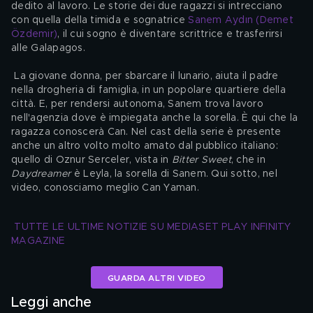
dedito al lavoro. Le storie dei due ragazzi si intrecciano 
con quella della timida e sognatrice 
Sanem Aydın (Demet 
Özdemir)
, il cui sogno è diventare scrittrice e trasferirsi 
alle Galapagos.
 La giovane donna, per sbarcare il lunario, aiuta il padre 
nella drogheria di famiglia, in un popolare quartiere della 
città. E, per rendersi autonoma, Sanem trova lavoro 
nell'agenzia dove è impiegata anche la sorella. È qui che la 
ragazza conoscerà Can. Nel cast della serie è presente 
anche un altro volto molto amato dal pubblico italiano: 
quello di Oznur Serceler, vista in 
Bitter Sweet
, che in 
Daydreamer
 è Leyla, la sorella di Sanem. Qui sotto, nel 
video, conosciamo meglio Can Yaman.
TUTTE LE ULTIME NOTIZIE SU MEDIASET PLAY INFINITY 
MAGAZINE
GUARDA ALTRI VIDEO
Leggi anche