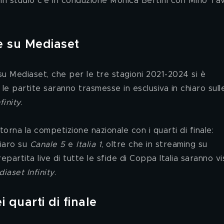
 studio c'è in conduzione Monica Bertini con Mino Tave
le su Mediaset
 su Mediaset, che per le tre stagioni 2021-2024 si è 
 le partite saranno trasmesse in esclusiva in chiaro sulle
finity
.
 torna la competizione nazionale con i quarti di finale: 
iaro su 
Canale 5
 e 
Italia 1
, oltre che in streaming su 
prepartita live di tutte le sfide di Coppa Italia saranno visi
iaset Infinity
.
i quarti di finale