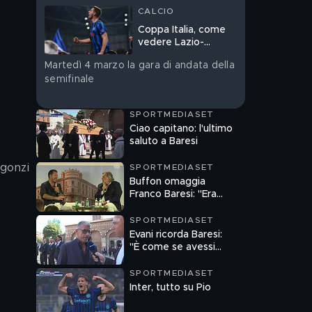
CALCIO
Coppa Italia, come
vedere Lazio-
Atalanta
Martedì 4 marzo la gara di andata della
semifinale
SPORTMEDIASET
Ciao capitano: l'ultimo
saluto a Baresi
rgonzi
SPORTMEDIASET
Buffon omaggia
Franco Baresi: "Era
incredibile, avrebbe
potuto giocare anche
SPORTMEDIASET
nel 2030..."
Evani ricorda Baresi:
"È come se avessi
perso un fratello"
SPORTMEDIASET
Inter, tutto su Pio