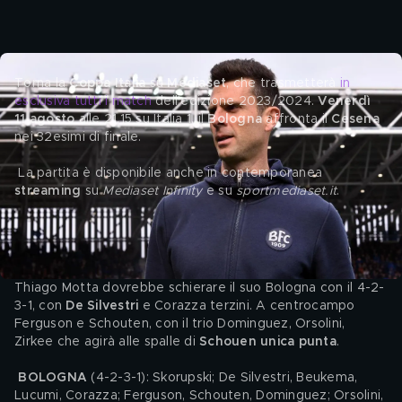
Torna la 
Coppa Italia
 su 
Mediaset
, che trasmetterà 
in 
esclusiva tutti i match
 dell'edizione 2023/2024. 
Venerdì 
11 agosto
 alle 21.15 su Italia 1, il 
Bologna
 affronta il 
Cesena
nei 32esimi di finale.
 La partita è disponibile anche in contemporanea 
streaming
 su 
Mediaset Infinity
 e su 
sportmediaset.it
.
Bologna - Cesena: le probabili formazioni
Thiago Motta dovrebbe schierare il suo Bologna con il 4-2-
3-1, con 
De Silvestri
 e Corazza terzini. A centrocampo 
Ferguson e Schouten, con il trio Dominguez, Orsolini, 
Zirkee che agirà alle spalle di 
Schouen unica punta
.
BOLOGNA
 (4-2-3-1): Skorupski; De Silvestri, Beukema, 
Lucumi, Corazza; Ferguson, Schouten, Dominguez; Orsolini, 