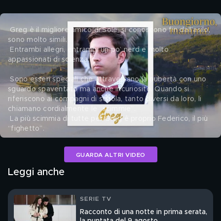
 Greg è il migliore amico di Sole, si conoscono fin dall’asilo, 
sono molto simili.
 Entrambi allegri, entrambi un po’ nerd e molto 
appassionati di scienza.
 Sono esseri speciali che attraversano la pubertà con uno 
sguardo spaventato ma anche incuriosito. Quando si 
riferiscono ai compagni di scuola, tanto diversi da loro, li 
chiamano cordialmente le “scimmie”.
 La più scimmia di tutte per Greg è proprio Federico, il più 
“fighetto”. 
GUARDA ALTRI VIDEO
Leggi anche
SERIE TV
Racconto di una notte in prima serata,