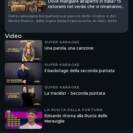
Dove mangiare all’aperto in Italia? 15
ristoranti nel verde che vi rimarranno
nel cuore
Dalla campagna bergamasca ai pascoli delle Orobie e del
Monte Bianco, dalle vigne della Franciacorta, di Gavi, delle
Langhe e della Toscana fino alla vegetazione vulcanica delle
Eolie: quindici tavole nelle quali orti, boschi, allevamenti e
Video
filari non sono soltanto una cornice
SUPER KARAOKE
Una parola, una canzone
SUPER KARAOKE
Il backstage della seconda puntata
SUPER KARAOKE
La tracklist - Seconda puntata
LA RUOTA DELLA FORTUNA
Edoardo ritorna alla Ruota delle
Meraviglie