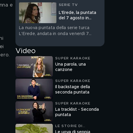
Anna e 
SERIE TV
L'Erede, la puntata
del 7 agosto in
streaming
La nuova puntata della serie turca
L'Erede, andata in onda venerdì 7
ni 
agosto, è su Mediaset Infinity
ei 
Video
ero. 
SUPER KARAOKE
Una parola, una
canzone
SUPER KARAOKE
Il backstage della
seconda puntata
SUPER KARAOKE
La tracklist - Seconda
puntata
LE STORIE DI
MELAVERDE
Le uova di seppia