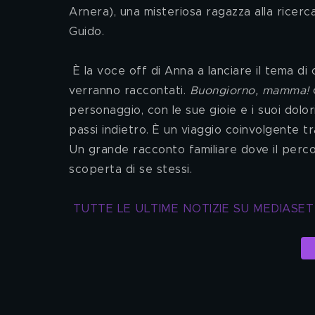
Arnera), una misteriosa ragazza alla ricerca
Guido.
 È la voce off di Anna a lanciare il tema di ogni episodio, una sorta di teaser degli avvenimenti che 
verranno raccontati. 
Buongiorno, mamma!
 
personaggio, con le sue gioie e i suoi dolori
passi indietro. È un viaggio coinvolgente tr
Un grande racconto familiare dove il perco
scoperta di se stessi.
TUTTE LE ULTIME NOTIZIE SU MEDIASET