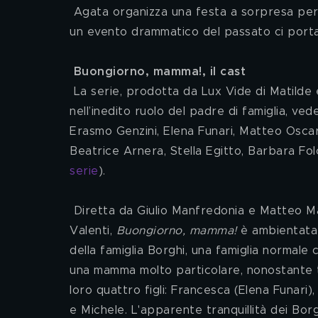
 Agata organizza una festa a sorpresa per il compleanno di Guido, scatenando la sua forte reazione: 
un evento drammatico del passato ci porta 
Buongiorno, mamma!, il cast
 La serie, prodotta da Lux Vide di Matilde
nell’inedito ruolo del padre di famiglia, ve
Erasmo Genzini, Elena Funari, Matteo Oscar
Beatrice Arnera, Stella Egitto, Barbara Folc
serie
).
 Diretta da Giulio Manfredonia e Matteo Mandelli, scritta da Elena Bucaccio con Lea Tafuri e Leonardo 
Valenti, 
Buongiorno, mamma!
 è ambientata 
della famiglia Borghi, una famiglia normale
una mamma molto particolare, nonostante t
loro quattro figli: Francesca (Elena Funari
e Michele. L'apparente tranquillità dei Bor