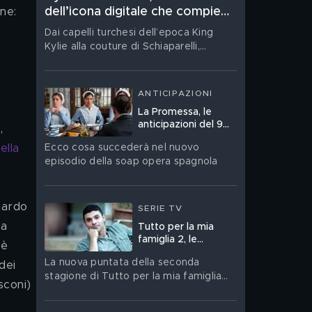
dell’icona digitale che compie
29 anni
Dai capelli turchesi dell’epoca King
Kylie alla couture di Schiaparelli,
dai Lip Kit diventati un fenomeno
globale al nuovo corso del
suo brand Khy: Kylie Jenner festeggia il
ANTICIPAZIONI
suo compleanno. Ritratto di una star
La Promessa, le
che ha trasformato la propria
anticipazioni del 9
, 
immagine in un linguaggio, un’impresa
agosto
e un territorio di contraddizioni
Ecco cosa succederà nel nuovo
ella 
episodio della soap opera spagnola
SERIE TV
a 
Tutto per la mia
famiglia 2, le
 è 
anticipazioni del 9
La nuova puntata della seconda
agosto
dei 
stagione di Tutto per la mia famiglia
sconi) 
andrà in onda domenica 9 agosto su
Canale 5