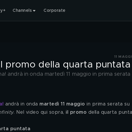
ty+
Channels
Corporate
11 MAGG
l promo della quarta puntata
! andrà in onda martedì 11 maggio in prima serata
a!
andrà in onda 
martedì 11 maggio 
in prima serata su 
finity
. Nel video qui sopra, 
il promo
 della quarta punta
arta puntata