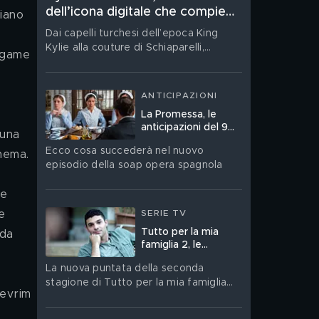
dell’icona digitale che compie
iano 
29 anni
Dai capelli turchesi dell’epoca King
Kylie alla couture di Schiaparelli,
legame 
dai Lip Kit diventati un fenomeno
globale al nuovo corso del
suo brand Khy: Kylie Jenner festeggia il
ANTICIPAZIONI
suo compleanno. Ritratto di una star
La Promessa, le
che ha trasformato la propria
anticipazioni del 9
immagine in un linguaggio, un’impresa
una 
agosto
e un territorio di contraddizioni
Ecco cosa succederà nel nuovo
nema.
episodio della soap opera spagnola
e 
SERIE TV
e 
Tutto per la mia
 da 
famiglia 2, le
anticipazioni del 9
La nuova puntata della seconda
agosto
stagione di Tutto per la mia famiglia
andrà in onda domenica 9 agosto su
Canale 5