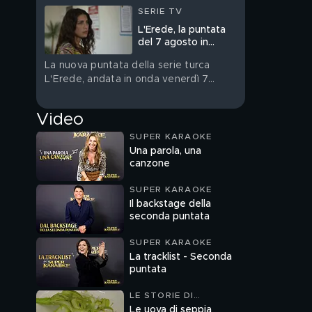
SERIE TV
L'Erede, la puntata
del 7 agosto in
streaming
La nuova puntata della serie turca
L'Erede, andata in onda venerdì 7
agosto, è su Mediaset Infinity
Video
SUPER KARAOKE
Una parola, una
canzone
SUPER KARAOKE
Il backstage della
seconda puntata
SUPER KARAOKE
La tracklist - Seconda
puntata
LE STORIE DI
MELAVERDE
Le uova di seppia