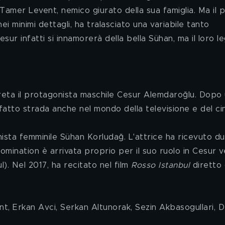
 Tamer Levent, nemico giurato della sua famiglia. Ma il p
 minimi dettagli, ha tralasciato una variabile tanto 
sur infatti si innamorerà della bella Sühan, ma il loro 
reta il protagonista maschile Cesur Alemdaroğlu. Dopo 
 fatto strada anche nel mondo della televisione e del ci
onista femminile Sühan Korludağ. L'attrice ha ricevuto du
mination è arrivata proprio per il suo ruolo in Cesur v
l). Nel 2017, ha recitato nel film 
Rosso Istanbul
 diretto