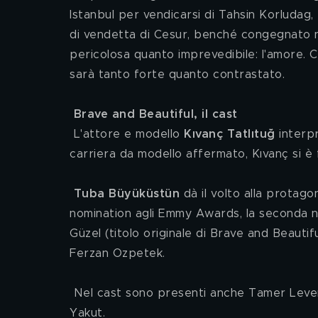
Istanbul per vendicarsi di Tahsin Korludag,
di vendetta di Cesur, benché congegnato nei
pericolosa quanto imprevedibile: l'amore. Ce
sarà tanto forte quanto contrastato.
Brave and Beautiful, il cast
 L'attore e modello
 Kıvanç Tatlıtuğ
 interp
carriera da modello affermato, Kıvanç si è
Tuba Büyüküstün 
dà il volto alla protag
nomination agli Emmy Awards, la seconda no
Güzel (titolo originale di Brave and Beautifu
Ferzan Ozpetek.
 Nel cast sono presenti anche Tamer Levent, Erkan Avci, Serkan Altunorak, Sezin Akbasogullari, Devrim 
Yakut.