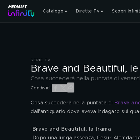
Catalogo
Dirette Tv
Scopri Infini
SERIE TV
Brave and Beautiful, le
Cosa succederà nella puntata di venerdì 
Condividi:
Cosa succederà nella puntata di 
Brave and
dall'antiquario dove aveva indagato sui qu
Brave and Beautiful, la trama
 Dopo una lunga assenza, Cesur Alemdaroglu ritorna al suo piccolo paese d'origine non lontano da 