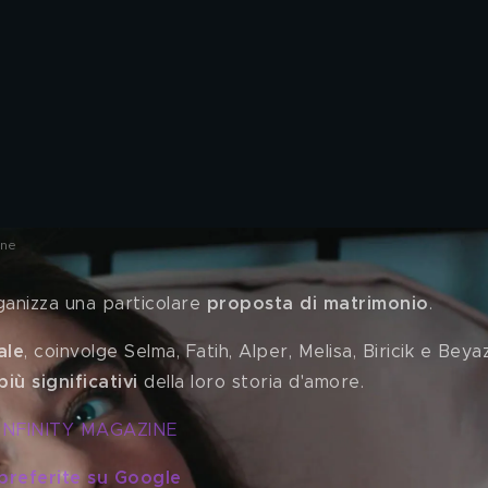
ine
ganizza una particolare 
proposta di matrimonio
. 
ale
, coinvolge Selma, Fatih, Alper, Melisa, Biricik e Beyaz
iù significativi
 della loro storia d'amore. 
INFINITY MAGAZINE
 preferite su Google