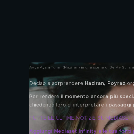
Ayça Ayşin Turan (Haziran) in una scena di Be My Sunsh
Deciso a sorprendere
 Haziran, Poyraz
 or
Per rendere il 
momento ancora più speci
chiedendo loro di interpretare i 
passaggi p
TUTTE LE ULTIME 
NOTIZIE SU MEDIASET 
Aggiungi Mediaset Infinity alle tue fonti