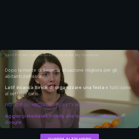
Beril Pozam (Idil) in una scena di Be My Sunshine
Dopo la morte di Sinan, la situazione migliora per gli 
abitanti dell'isola.
Latif incarica Biricik di organizzare una festa
 e tutti sono 
al settimo cielo.
NOTIZIE SU MEDIASET INFINITY MAGAZINE
Aggiungi Mediaset Infinity alle tue fonti preferite su 
Google
GUARDA ALTRI VIDEO