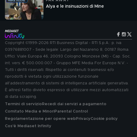
FAR AWAY
Alya e le insinuazioni di Mine
Copyright ©1999-2026 RTI Business Digital - RTI S.p.A.: p. iva
03976881007 - Sede legale: Largo del Nazareno 8, 00187 Roma.
Uffici: Viale Europa 46, 20093 Cologno Monzese (MI) - Cap. Soc.
int. vers. € 500.000.007 - Gruppo MFE Media For Europe N.V. -
Tutti i diritti riservati. Rispetto ai contenuti trasmessi e/o
riprodotti è vietata ogni utilizzazione funzionale
all'addestramento di sistemi di intelligenza artificiale generativa.
È altresì fatto divieto espresso di utilizzare mezzi automatizzati
di data scraping.
Termini di servizio
Recedi dai servizi a pagamento
Comitato Media e Minori
Parental Control
Regolamentazione per opere web
Privacy
Cookie policy
Cos'è Mediaset Infinity