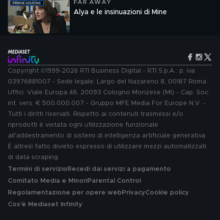
FAR AWAY
Alya e le insinuazioni di Mine
Copyright ©1999-2026 RTI Business Digital - RTI S.p.A.: p. iva
03976881007 - Sede legale: Largo del Nazareno 8, 00187 Roma.
Uffici: Viale Europa 46, 20093 Cologno Monzese (MI) - Cap. Soc.
int. vers. € 500.000.007 - Gruppo MFE Media For Europe N.V. -
Tutti i diritti riservati. Rispetto ai contenuti trasmessi e/o
riprodotti è vietata ogni utilizzazione funzionale
all'addestramento di sistemi di intelligenza artificiale generativa.
È altresì fatto divieto espresso di utilizzare mezzi automatizzati
di data scraping.
Termini di servizio
Recedi dai servizi a pagamento
Comitato Media e Minori
Parental Control
Regolamentazione per opere web
Privacy
Cookie policy
Cos'è Mediaset Infinity