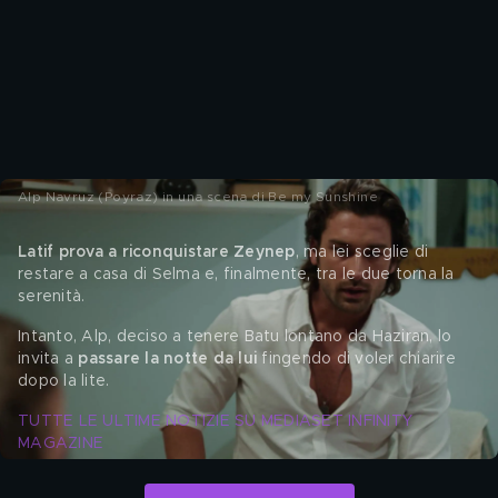
Alp Navruz (Poyraz) in una scena di Be my Sunshine
Latif prova a riconquistare Zeynep
, ma lei sceglie di
restare a casa di Selma e, finalmente, tra le due torna la 
serenità. 
Intanto, Alp, deciso a tenere Batu lontano da Haziran, lo 
invita a 
passare la notte da lui
 fingendo di voler chiarire
dopo la lite.
TUTTE LE ULTIME NOTIZIE SU MEDIASET INFINITY 
MAGAZINE