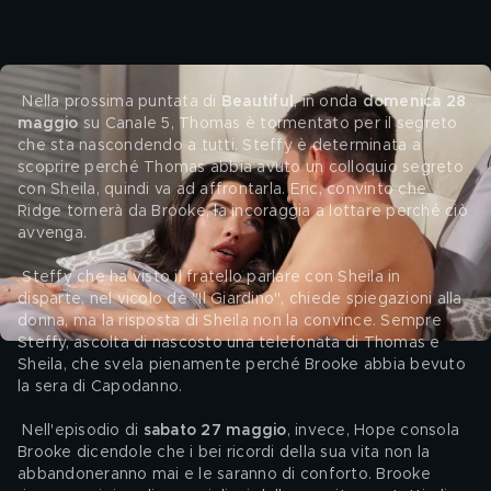
 Nella prossima puntata di 
Beautiful
,
in onda 
domenica 28 
maggio
 su Canale 5, Thomas è tormentato per il segreto 
che sta nascondendo a tutti. Steffy è determinata a 
scoprire perché Thomas abbia avuto un colloquio segreto 
con Sheila, quindi va ad affrontarla. Eric, convinto che 
Ridge tornerà da Brooke, la incoraggia a lottare perché ciò 
avvenga.
 Steffy che ha visto il fratello parlare con Sheila in 
disparte, nel vicolo de "Il Giardino", chiede spiegazioni alla 
donna, ma la risposta di Sheila non la convince. Sempre 
Steffy, ascolta di nascosto una telefonata di Thomas e 
Sheila, che svela pienamente perché Brooke abbia bevuto 
la sera di Capodanno.
 Nell'episodio di 
sabato 27 maggio
, invece, Hope consola 
Brooke dicendole che i bei ricordi della sua vita non la 
abbandoneranno mai e le saranno di conforto. Brooke 