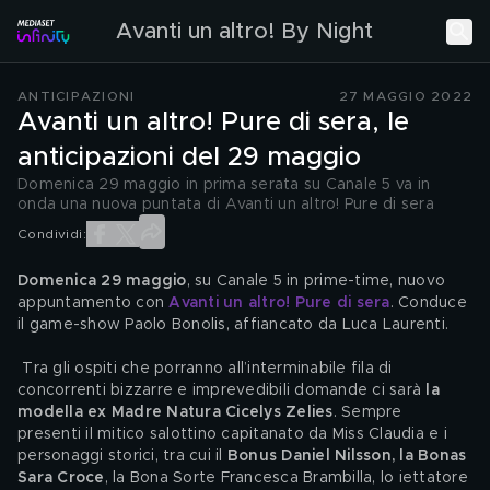
Avanti un altro! By Night
ANTICIPAZIONI
27 MAGGIO 2022
Avanti un altro! Pure di sera, le
anticipazioni del 29 maggio
Domenica 29 maggio in prima serata su Canale 5 va in
onda una nuova puntata di Avanti un altro! Pure di sera
Condividi:
Domenica 29 maggio
, su Canale 5 in prime-time, nuovo 
appuntamento con 
Avanti un altro! Pure di sera
. Conduce 
il game-show Paolo Bonolis, affiancato da Luca Laurenti.
 Tra gli ospiti che porranno all’interminabile fila di 
concorrenti bizzarre e imprevedibili domande ci sarà 
la 
modella ex Madre Natura Cicelys Zelies
. Sempre 
presenti il mitico salottino capitanato da Miss Claudia e i 
personaggi storici, tra cui il 
Bonus Daniel Nilsson, la Bonas 
Sara Croce
, la Bona Sorte Francesca Brambilla, lo iettatore 