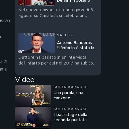
Demir si sposano
Nel nuovo episodio in onda giovedì 6
agosto su Canale 5, si celebra un
isivo 
matrimonio molto discusso
SALUTE
n 
Antonio Banderas:
“L’infarto è stata la
cosa migliore che mi
L'attore ha parlato in un'intervista
sia mai capitata nella
 di 
dell'infarto per cui nel 2017 ha subito
vita”
mma 
un'operazione
Video
SUPER KARAOKE
Una parola, una
canzone
SUPER KARAOKE
Il backstage della
seconda puntata