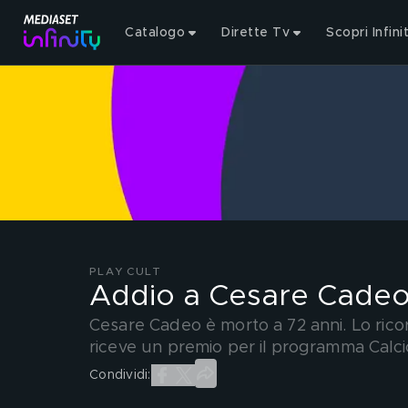
Catalogo
Dirette Tv
Scopri Infini
PLAY CULT
Addio a Cesare Cade
Cesare Cadeo è morto a 72 anni. Lo rico
riceve un premio per il programma Calc
Condividi: