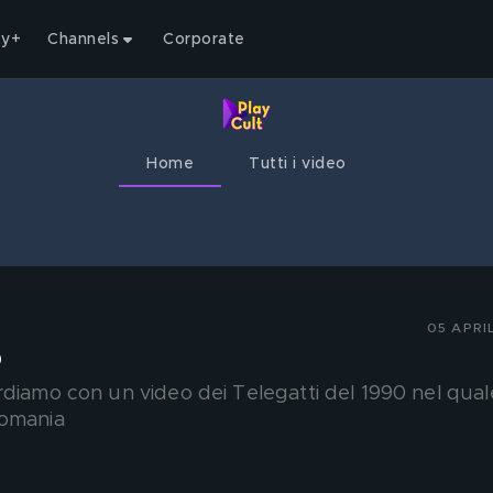
ty+
Channels
Corporate
Home
Tutti i video
05 APRI
o
rdiamo con un video dei Telegatti del 1990 nel qual
iomania