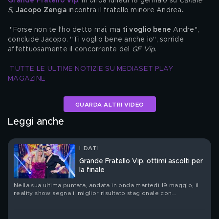
Grande Fratello Vip
, in onda lunedì 18 gennaio su 
Canale 
5
, 
Jacopo Zenga
 incontra il fratello minore Andrea
.
 "Forse non te l'ho detto mai, ma 
ti voglio bene
 Andre", 
conclude Jacopo. "Ti voglio bene anche io", sorride 
affettuosamente il concorrente del 
GF Vip
.
TUTTE LE ULTIME NOTIZIE SU MEDIASET PLAY 
MAGAZINE
GUARDA ALTRI VIDEO
Leggi anche
I DATI
Grande Fratello Vip, ottimi ascolti per
la finale
Nella sua ultima puntata, andata in onda martedì 19 maggio, il
reality show segna il miglior risultato stagionale con
2.444.000 spettatori totali e il 23.13% di share