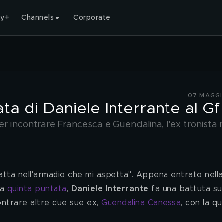
ty+
Channels
Corporate
07 MAGGI
ata di Daniele Interrante al Gf
er incontrare Francesca e Guendalina, l'ex tronista
atta nell'armadio che mi aspetta". Appena entrato nell
a 
quinta puntata
, 
Daniele Interrante
 fa una battuta su
ontrare altre due sue ex, 
Guendalina Canessa
, con la qu