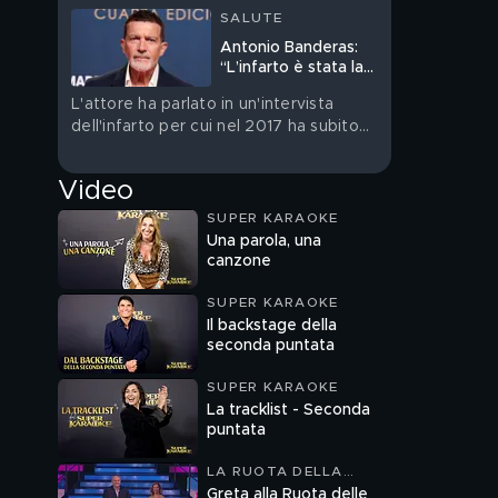
SALUTE
Antonio Banderas:
“L’infarto è stata la
cosa migliore che mi
L'attore ha parlato in un'intervista
sia mai capitata nella
dell'infarto per cui nel 2017 ha subito
vita”
un'operazione
Video
SUPER KARAOKE
Una parola, una
canzone
SUPER KARAOKE
Il backstage della
seconda puntata
SUPER KARAOKE
La tracklist - Seconda
puntata
LA RUOTA DELLA
FORTUNA
Greta alla Ruota delle