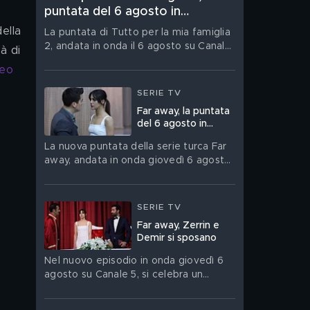
puntata del 6 agosto in
streaming
ella 
La puntata di Tutto per la mia famiglia
2, andata in onda il 6 agosto su Canale
à di 
5, è su Mediaset Infinity
eo 
SERIE TV
Far away, la puntata
del 6 agosto in
streaming
La nuova puntata della serie turca Far
away, andata in onda giovedì 6 agosto,
è su Mediaset Infinity
SERIE TV
Far away, Zerrin e
Demir si sposano
Nel nuovo episodio in onda giovedì 6
agosto su Canale 5, si celebra un
matrimonio molto discusso