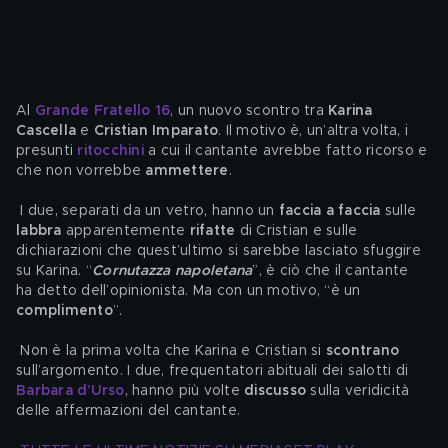
Al 
Grande Fratello 16
, un nuovo scontro tra 
Karina 
Cascella 
e 
Cristian Imparato
. Il motivo è, un’altra volta, i 
presunti
ritocchini
a cui il cantante avrebbe fatto ricorso e 
che non vorrebbe 
ammettere
.
 I due, separati da un vetro, hanno un 
faccia a faccia
 sulle 
labbra
 apparentemente 
rifatte 
di Cristian e sulle 
dichiarazioni che quest’ultimo si sarebbe lasciato sfuggire 
su Karina. “
Cornutazza napoletana
”, è ciò che il cantante 
ha detto dell’opinionista. Ma con un motivo, “è un 
complimento
”.
 Non è la prima volta che Karina e Cristian si 
scontrano
sull’argomento. I due, frequentatori abituali dei salotti di 
Barbara d’Urso
, hanno più volte 
discusso
 sulla veridicità 
delle affermazioni del cantante.