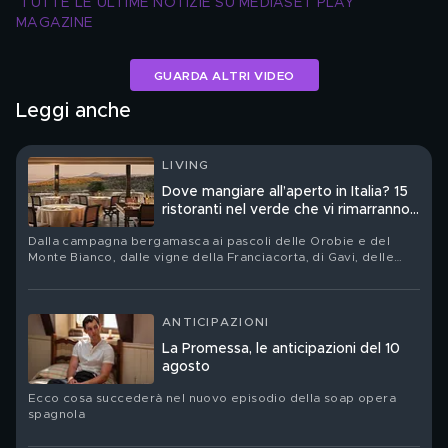
TUTTE LE ULTIME NOTIZIE SU MEDIASET PLAY 
MAGAZINE
GUARDA ALTRI VIDEO
Leggi anche
LIVING
Dove mangiare all’aperto in Italia? 15
ristoranti nel verde che vi rimarranno
nel cuore
Dalla campagna bergamasca ai pascoli delle Orobie e del
Monte Bianco, dalle vigne della Franciacorta, di Gavi, delle
Langhe e della Toscana fino alla vegetazione vulcanica delle
Eolie: quindici tavole nelle quali orti, boschi, allevamenti e
filari non sono soltanto una cornice
ANTICIPAZIONI
La Promessa, le anticipazioni del 10
agosto
Ecco cosa succederà nel nuovo episodio della soap opera
spagnola