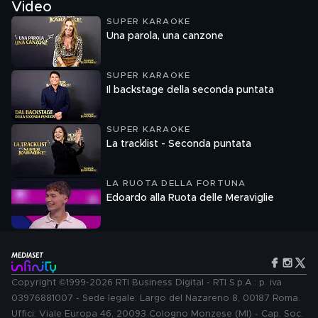
Video
immagine in un linguaggio, un’impresa e un territorio di
contraddizioni
SUPER KARAOKE
Una parola, una canzone
SUPER KARAOKE
Il backstage della seconda puntata
SUPER KARAOKE
La tracklist - Seconda puntata
LA RUOTA DELLA FORTUNA
Edoardo alla Ruota delle Meraviglie
Copyright ©1999-2026 RTI Business Digital - RTI S.p.A.: p. iva
03976881007 - Sede legale: Largo del Nazareno 8, 00187 Roma.
Uffici: Viale Europa 46, 20093 Cologno Monzese (MI) - Cap. Soc.