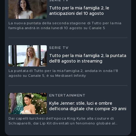
SERIE TV
Tutto per la mia famiglia 2, le
anticipazioni del 10 agosto
La nuova puntata della seconda stagione di Tutto per la mia
famiglia andrà in onda lunedì 10 agosto su Canale 5
SERIE TV
Tutto per la mia famiglia 2, la puntata
dell'8 agosto in streaming
La puntata di Tutto per la mia famiglia 2, andata in onda l'8
agosto su Canale 5, è su Mediaset Infinity
ENTERTAINMENT
Kylie Jenner: stile, luci e ombre
dell’icona digitale che compie 29 anni
Dai capelli turchesi dell’epoca King Kylie alla couture di
Schiaparelli, dai Lip Kit diventati un fenomeno globale al
nuovo corso del suo brand Khy: Kylie Jenner festeggia il suo
compleanno. Ritratto di una star che ha trasformato la propria