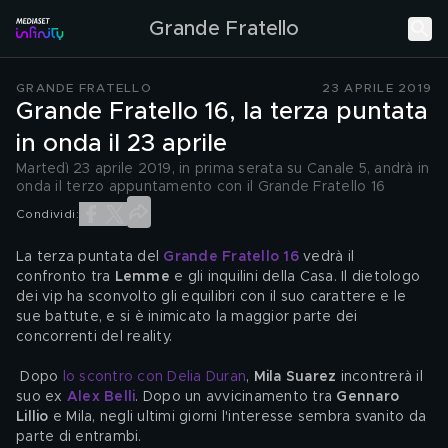
Grande Fratello
GRANDE FRATELLO
23 APRILE 2019
Grande Fratello 16, la terza puntata
in onda il 23 aprile
Martedì 23 aprile 2019, in prima serata su Canale 5, andrà in
onda il terzo appuntamento con il Grande Fratello 16
Condividi:
La terza puntata del 
Grande Fratello 16
vedrà il 
confronto tra 
Lemme
 e gli inquilini della Casa. Il dietologo 
dei vip ha sconvolto gli equilibri con il suo carattere e le 
sue battute, e si è inimicato la maggior parte dei 
concorrenti del reality.
 Dopo 
lo scontro con Delia Duran
, 
Mila Suarez
 incontrerà il 
suo ex 
Alex Belli
. Dopo un avvicinamento tra 
Gennaro 
Lillio
 e Mila, negli ultimi giorni l'interesse sembra svanito da 
parte di entrambi.