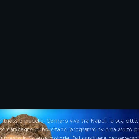
fitness e modello, Gennaro vive tra Napoli, la sua città,
rse campagne pubblicitarie, programmi tv e ha avuto pic
l più presto in Scienze motorie. Dal carattere perseverant