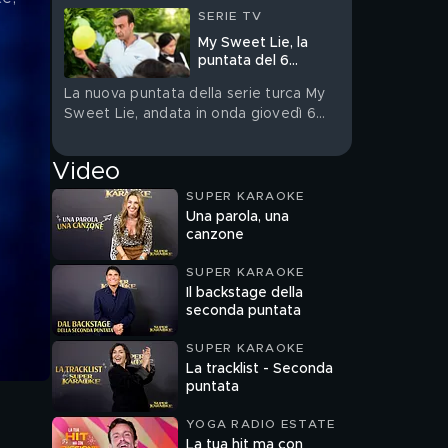
SERIE TV
My Sweet Lie, la
puntata del 6
agosto in streaming
La nuova puntata della serie turca My
Sweet Lie, andata in onda giovedì 6
agosto, è su Mediaset Infinity
Video
SUPER KARAOKE
Una parola, una
canzone
SUPER KARAOKE
Il backstage della
seconda puntata
SUPER KARAOKE
La tracklist - Seconda
puntata
YOGA RADIO ESTATE
La tua hit ma con