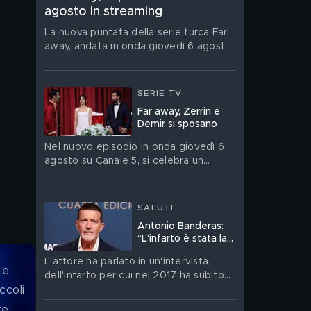
agosto in streaming
La nuova puntata della serie turca Far
away, andata in onda giovedì 6 agosto,
è su Mediaset Infinity
SERIE TV
Far away, Zerrin e
Demir si sposano
Nel nuovo episodio in onda giovedì 6
agosto su Canale 5, si celebra un
matrimonio molto discusso
SALUTE
Antonio Banderas:
“L’infarto è stata la
cosa migliore che mi
L'attore ha parlato in un'intervista
sia mai capitata nella
 e 
dell'infarto per cui nel 2017 ha subito
vita”
un'operazione
coli 
e, 