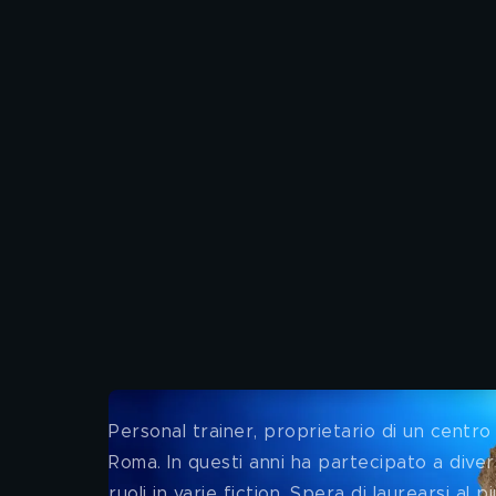
Personal trainer, proprietario di un centro 
Roma. In questi anni ha partecipato a dive
ruoli in varie fiction. Spera di laurearsi a