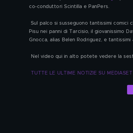
co-conduttori Scintilla e PanPers. 
 Sul palco si susseguono tantissimi comici che hanno fatto la storia del programma di Italia 1 tra cui Max 
Pisu nei panni di Tarcisio, il giovanissimo
Gnocca, alias Belen Rodriguez, e tantissimi a
 Nel video qui in alto potete vedere la ses
TUTTE LE ULTIME NOTIZIE SU MEDIASE