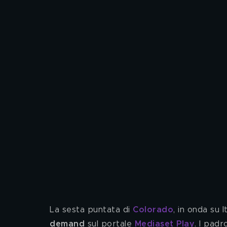
La sesta puntata di 
Colorado
, in onda su 
demand
 sul portale 
Mediaset Play
. I padr