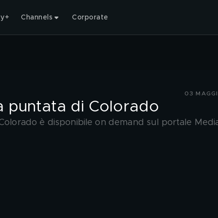
ty+
Channels
Corporate
03 MAGGI
a puntata di Colorado
 Colorado è disponibile on demand sul portale Medi