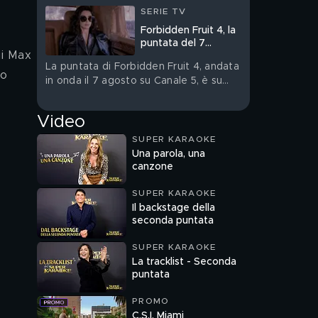
SERIE TV
Forbidden Fruit 4, la
puntata del 7
agosto in streaming
La puntata di Forbidden Fruit 4, andata
lo 
in onda il 7 agosto su Canale 5, è su
Mediaset Infinity
Video
SUPER KARAOKE
Una parola, una
canzone
SUPER KARAOKE
Il backstage della
seconda puntata
SUPER KARAOKE
La tracklist - Seconda
puntata
PROMO
C.S.I. Miami