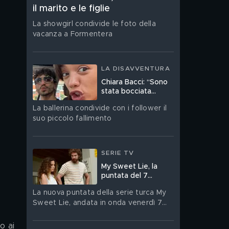
il marito e le figlie
La showgirl condivide le foto della
vacanza a Formentera
LA DISAVVENTURA
Chiara Bacci: “Sono
stata bocciata
all’esame della
La ballerina condivide con i follower il
patente”
suo piccolo fallimento
SERIE TV
My Sweet Lie, la
puntata del 7
agosto in streaming
La nuova puntata della serie turca My
Sweet Lie, andata in onda venerdì 7
agosto, è su Mediaset Infinity
o ai 