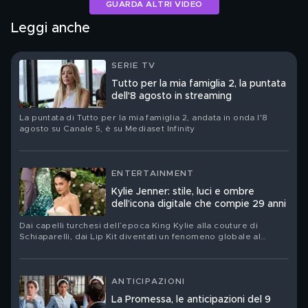
GUARDA ALTRI VIDEO
Leggi anche
SERIE TV
Tutto per la mia famiglia 2, la puntata
dell'8 agosto in streaming
La puntata di Tutto per la mia famiglia 2, andata in onda l'8
agosto su Canale 5, è su Mediaset Infinity
ENTERTAINMENT
Kylie Jenner: stile, luci e ombre
dell’icona digitale che compie 29 anni
Dai capelli turchesi dell’epoca King Kylie alla couture di
Schiaparelli, dai Lip Kit diventati un fenomeno globale al
nuovo corso del suo brand Khy: Kylie Jenner festeggia il suo
compleanno. Ritratto di una star che ha trasformato la propria
immagine in un linguaggio, un’impresa e un territorio di
contraddizioni
ANTICIPAZIONI
La Promessa, le anticipazioni del 9