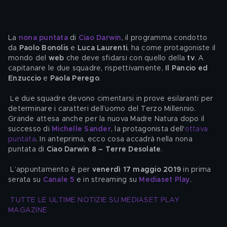
La 
nona
 puntata
 di 
Ciao Darwin
, il programma condotto 
da 
Paolo Bonolis
 e 
Luca Laurenti
, ha come protagoniste il 
mondo del 
web
 che deve sfidarsi con quello della 
tv
. A 
capitanare le due squadre, rispettivamente, 
Il Pancio ed 
Enzuccio
 e 
Paola Perego
.
 Le due squadre devono cimentarsi in prove esilaranti per 
determinare i caratteri dell’uomo del Terzo Millennio. 
Grande attesa anche per la nuova Madre Natura dopo il 
successo di 
Michelle Sander
, la protagonista dell'
ottava 
puntata
. In anteprima, ecco cosa accadrà nella nona 
puntata di 
Ciao Darwin 8 – Terre Desolate
.
 L’appuntamento è per 
venerdì 17 maggio 2019
 in prima 
serata su 
Canale 5
 e in streaming su 
Mediaset Play
.
TUTTE LE ULTIME NOTIZIE SU MEDIASET PLAY 
MAGAZINE