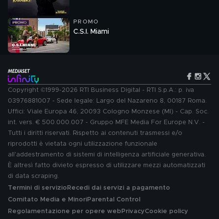
PROMO
C.S.I. Miami
Copyright ©1999-2026 RTI Business Digital - RTI S.p.A.: p. iva
03976881007 - Sede legale: Largo del Nazareno 8, 00187 Roma.
Uffici: Viale Europa 46, 20093 Cologno Monzese (MI) - Cap. Soc.
int. vers. € 500.000.007 - Gruppo MFE Media For Europe N.V. -
Tutti i diritti riservati. Rispetto ai contenuti trasmessi e/o
riprodotti è vietata ogni utilizzazione funzionale
all'addestramento di sistemi di intelligenza artificiale generativa.
È altresì fatto divieto espresso di utilizzare mezzi automatizzati
di data scraping.
Termini di servizio
Recedi dai servizi a pagamento
Comitato Media e Minori
Parental Control
Regolamentazione per opere web
Privacy
Cookie policy