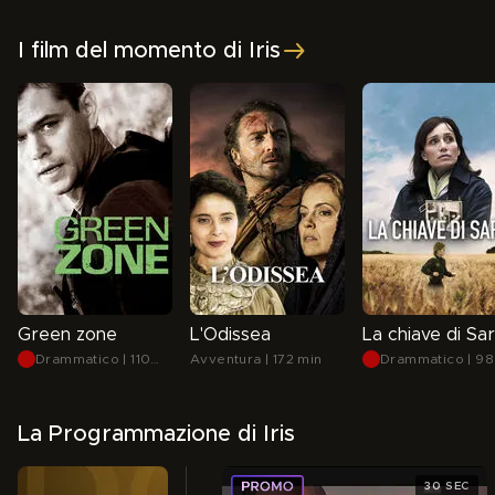
I film del momento di Iris
Green zone
L'Odissea
La chiave di Sa
Drammatico | 110
Avventura | 172 min
Drammatico | 98
min
min
La Programmazione di Iris
30 SEC