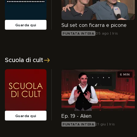
Sul set con ficarra e picone
Guarda qui
05 ago | Iris
PUNTATA INTERA
Scuola di cult
6 MIN
Ep. 19 - Alien
Guarda qui
21 giu | Iris
PUNTATA INTERA