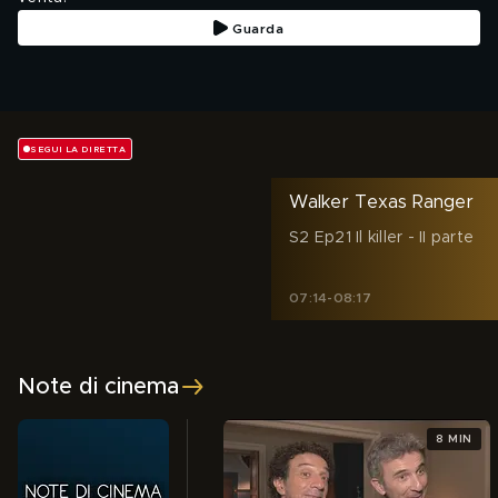
Guarda
SEGUI LA DIRETTA
Walker Texas Ranger
S2 Ep21 Il killer - II parte
07:14
-
08:17
Note di cinema
8 MIN