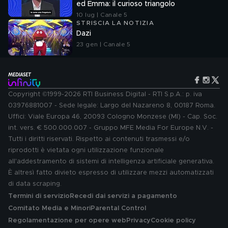
ed Emma: il curioso triangolo
10 lug | Canale 5
STRISCIA LA NOTIZIA
Dazi
23 gen | Canale 5
Copyright ©1999-2026 RTI Business Digital - RTI S.p.A.: p. iva
03976881007 - Sede legale: Largo del Nazareno 8, 00187 Roma.
Uffici: Viale Europa 46, 20093 Cologno Monzese (MI) - Cap. Soc.
int. vers. € 500.000.007 - Gruppo MFE Media For Europe N.V. -
Tutti i diritti riservati. Rispetto ai contenuti trasmessi e/o
riprodotti è vietata ogni utilizzazione funzionale
all'addestramento di sistemi di intelligenza artificiale generativa.
È altresì fatto divieto espresso di utilizzare mezzi automatizzati
di data scraping.
Termini di servizio
Recedi dai servizi a pagamento
Comitato Media e Minori
Parental Control
Regolamentazione per opere web
Privacy
Cookie policy