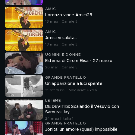
AMICI
Lorenzo vince Amici25
18 mag | Canale 5
AMICI
Amici vi saluta...
18 mag | Canale 5
UOMINI E DONNE
Esterna di Ciro e Elisa - 27 marzo
26 mar | Canale 5
GRANDE FRATELLO
Un'apparizione a luci spente
31 ott 2025 | Mediaset Extra
LE IENE
DE DEVITIIS: Scalando il Vesuvio con
Samurai Jay
24 mag | Italia 1
GRANDE FRATELLO
Jonita: un amore (quasi) impossibile