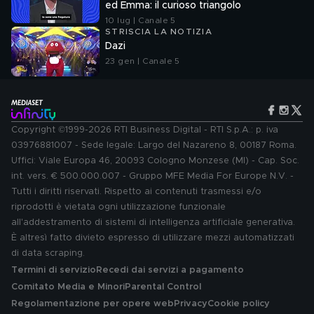
ed Emma: il curioso triangolo
10 lug | Canale 5
STRISCIA LA NOTIZIA
Dazi
23 gen | Canale 5
Copyright ©1999-2026 RTI Business Digital - RTI S.p.A.: p. iva
03976881007 - Sede legale: Largo del Nazareno 8, 00187 Roma.
Uffici: Viale Europa 46, 20093 Cologno Monzese (MI) - Cap. Soc.
int. vers. € 500.000.007 - Gruppo MFE Media For Europe N.V. -
Tutti i diritti riservati. Rispetto ai contenuti trasmessi e/o
riprodotti è vietata ogni utilizzazione funzionale
all'addestramento di sistemi di intelligenza artificiale generativa.
È altresì fatto divieto espresso di utilizzare mezzi automatizzati
di data scraping.
Termini di servizio
Recedi dai servizi a pagamento
Comitato Media e Minori
Parental Control
Regolamentazione per opere web
Privacy
Cookie policy