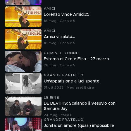
AMICI
Lorenzo vince Amici25
18 mag | Canale 5
AMICI
Amici vi saluta...
18 mag | Canale 5
UOMINI E DONNE
Esterna di Ciro e Elisa - 27 marzo
26 mar | Canale 5
GRANDE FRATELLO
Un'apparizione a luci spente
31 ott 2025 | Mediaset Extra
LE IENE
DE DEVITIIS: Scalando il Vesuvio con
Samurai Jay
24 mag | Italia 1
GRANDE FRATELLO
Jonita: un amore (quasi) impossibile