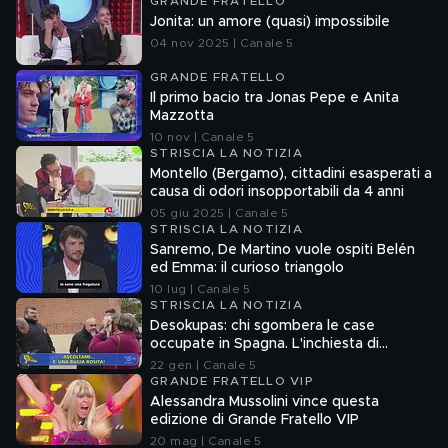
GRANDE FRATELLO
Jonita: un amore (quasi) impossibile
04 nov 2025 | Canale 5
GRANDE FRATELLO
Il primo bacio tra Jonas Pepe e Anita
Mazzotta
10 nov | Canale 5
STRISCIA LA NOTIZIA
Montello (Bergamo), cittadini esasperati a
causa di odori insopportabili da 4 anni
05 giu 2025 | Canale 5
STRISCIA LA NOTIZIA
Sanremo, De Martino vuole ospiti Belén
ed Emma: il curioso triangolo
10 lug | Canale 5
STRISCIA LA NOTIZIA
Desokupas: chi sgombera le case
occupate in Spagna. L'inchiesta di
Francesco Mazza
22 gen | Canale 5
GRANDE FRATELLO VIP
Alessandra Mussolini vince questa
edizione di Grande Fratello VIP
20 mag | Canale 5