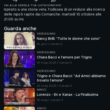
VAI ALLA SERIE
LA TUA LISTA
CONDIVIDI
Ispirato a una storia vera, l'odissea di un reduce alla ricerca
delle nipoti rapite dai Comanche: martedì 10 ottobre alle
21.00 su Iris
Guarda anche
VERISSIMO
Nancy Brilli: "Tutte le donne che sono"
18 gen | Canale 5
PROSSIMO VIDEO
VERISSIMO
Chiara Bacci e l'amore per Trigno
10 mag 2025 | Canale 5
VERISSIMO
Trigno e Chiara Bacci: "Ad Amici abbiamo
trovato l'amore"
25 mag 2025 | Canale 5
AMICI
Lorenzo - En e Xanax - La Finalissima
18 mag | Canale 5
AMICI