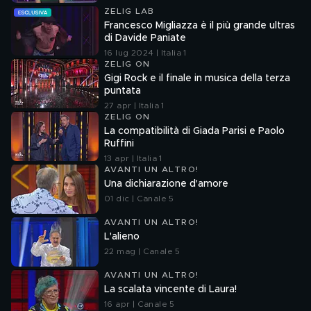
ZELIG LAB
Francesco Migliazza è il più grande ultras
di Davide Paniate
16 lug 2024 | Italia 1
ZELIG ON
Gigi Rock e il finale in musica della terza
puntata
27 apr | Italia 1
ZELIG ON
La compatibilità di Giada Parisi e Paolo
Ruffini
13 apr | Italia 1
AVANTI UN ALTRO!
Una dichiarazione d'amore
01 dic | Canale 5
AVANTI UN ALTRO!
L'alieno
22 mag | Canale 5
AVANTI UN ALTRO!
La scalata vincente di Laura!
16 apr | Canale 5