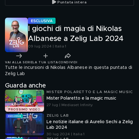
Puntata intera
2024
I giochi di magia di Nikolas
Albanese a Zelig Lab 2024
09 lug 2024 | Italia 1
VAI ALLA SERIE
LA TUA LISTA
CONDIVIDI
Tutte le incursioni di Nikolas Albanese in questa puntata di
Zelig Lab
Guarda anche
MISTER POLARETTO E LA MAGIC MUSIC
Mister Polaretto e la magic music
27 lug | Mediaset Infinity
PROSSIMO VIDEO
ZELIG LAB
Le notizie italiane di Aurelio Sechi a Zelig
Lab 2024
30 lug 2024 | Italia 1