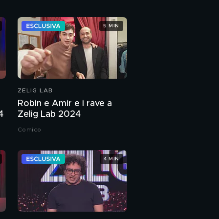
5 MIN
ZELIG LAB
Robin e Amir e i rave a
4
Zelig Lab 2024
Comico
4 MIN