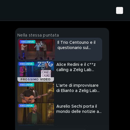
Nella stessa puntata
Il Trio Centouno e il
questionario sul
politicamente
corretto a Zelig Lab
2024
Alice Redini e il c**z
calling a Zelig Lab
2024
PROSSIMO VIDEO
L'arte di improvvisare
di Elianto a Zelig Lab
2024
Aurelio Sechi porta il
mondo delle notizie a
Zelig Lab 2024
Il momento della magia