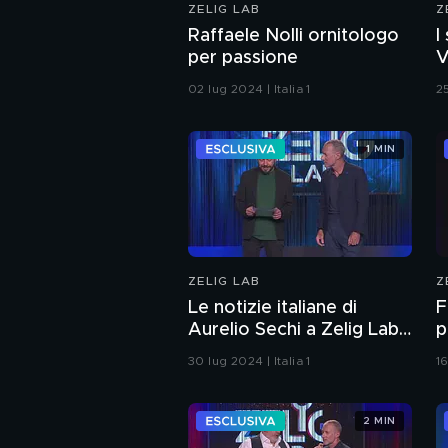
ZELIG LAB
Z
Raffaele Nolli ornitologo
I
per passione
V
02 lug 2024 | Italia 1
25
1 MIN
ZELIG LAB
Z
Le notizie italiane di
F
Aurelio Sechi a Zelig Lab
p
2024
D
30 lug 2024 | Italia 1
16
2 MIN