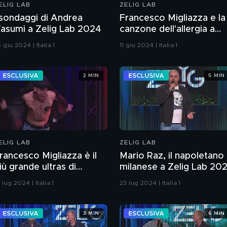
ELIG LAB
ZELIG LAB
 sondaggi di Andrea
Francesco Migliazza e la
asumi a Zelig Lab 2024
canzone dell'allergia a
Zelig Lab 2024
 giu 2024 | Italia 1
11 giu 2024 | Italia 1
2 MIN
5 MIN
ELIG LAB
ZELIG LAB
rancesco Migliazza è il
Mario Raz, il napoletano
iù grande ultras di
milanese a Zelig Lab 20
avide Paniate
 lug 2024 | Italia 1
23 lug 2024 | Italia 1
3 MIN
6 MIN