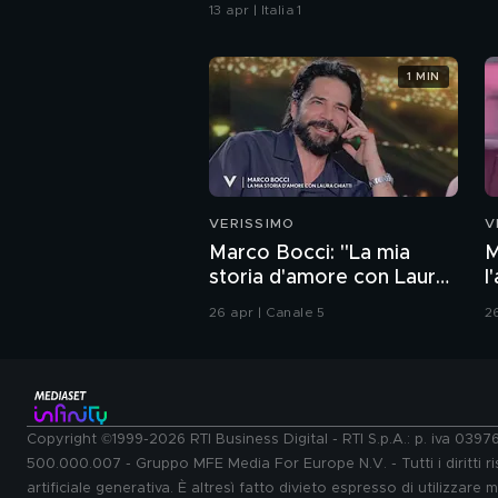
13 apr | Italia 1
1 MIN
VERISSIMO
V
Marco Bocci: "La mia
M
storia d'amore con Laura
l
Chiatti"
26 apr | Canale 5
2
Copyright ©1999-2026 RTI Business Digital - RTI S.p.A.: p. iva 039
500.000.007 - Gruppo MFE Media For Europe N.V. - Tutti i diritti ris
artificiale generativa. È altresì fatto divieto espresso di utilizzare