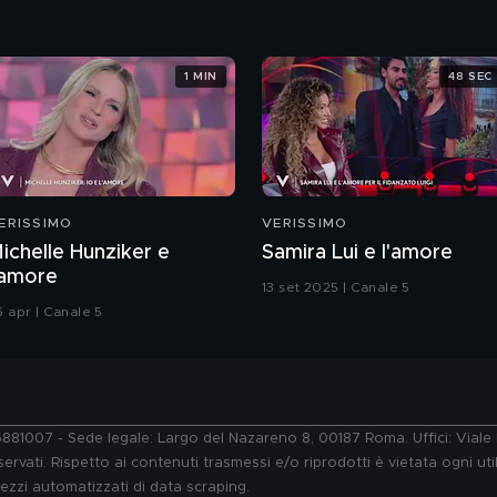
1 MIN
48 SEC
ERISSIMO
VERISSIMO
ichelle Hunziker e
Samira Lui e l'amore
'amore
13 set 2025 | Canale 5
6 apr | Canale 5
76881007 - Sede legale: Largo del Nazareno 8, 00187 Roma. Uffici: Vial
ervati. Rispetto ai contenuti trasmessi e/o riprodotti è vietata ogni uti
 mezzi automatizzati di data scraping.