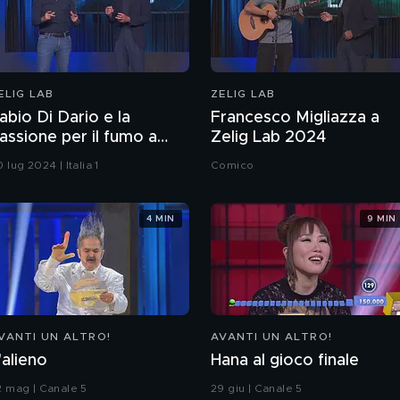
ELIG LAB
ZELIG LAB
abio Di Dario e la
Francesco Migliazza a
assione per il fumo a
Zelig Lab 2024
elig Lab 2024
 lug 2024 | Italia 1
Comico
4 MIN
9 MIN
VANTI UN ALTRO!
AVANTI UN ALTRO!
'alieno
Hana al gioco finale
2 mag | Canale 5
29 giu | Canale 5