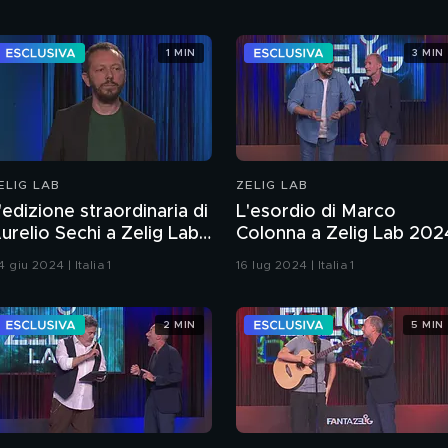
1 MIN
3 MIN
ELIG LAB
ZELIG LAB
'edizione straordinaria di
L'esordio di Marco
urelio Sechi a Zelig Lab
Colonna a Zelig Lab 202
024
 giu 2024 | Italia 1
16 lug 2024 | Italia 1
2 MIN
5 MIN