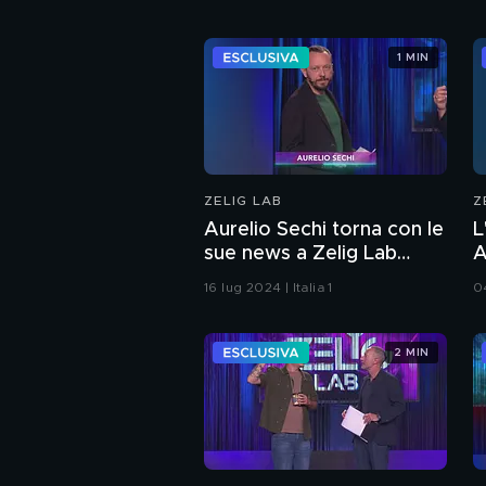
1 MIN
ZELIG LAB
Z
Aurelio Sechi torna con le
L
sue news a Zelig Lab
A
2024
2
16 lug 2024 | Italia 1
04
2 MIN