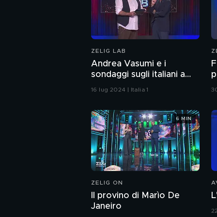
ZELIG LAB
Z
Andrea Vasumi e i
F
sondaggi sugli italiani a
p
Zelig Lab 2024
Z
16 lug 2024 | Italia 1
30
6 MIN
ZELIG ON
A
Il provino di Marìo De
L
Janeiro
2