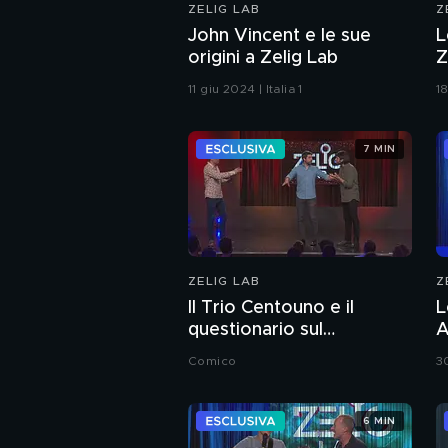
ZELIG LAB
Z
John Vincent e le sue
L
origini a Zelig Lab
Z
11 giu 2024 | Italia 1
18
7 MIN
ZELIG LAB
Z
Il Trio Centouno e il
L
questionario sul
A
politicamente corretto a
2
Comico
30
Zelig Lab 2024
6 MIN