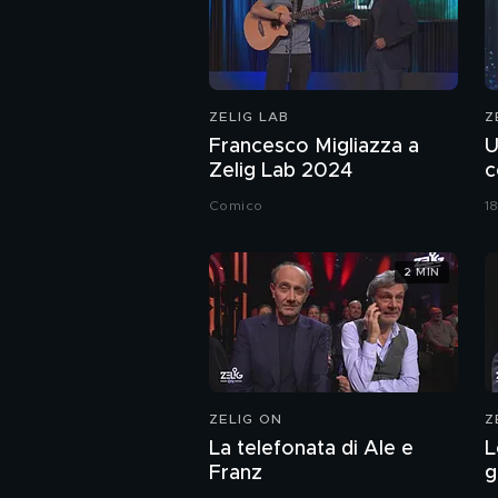
ZELIG LAB
Z
Francesco Migliazza a
U
Zelig Lab 2024
c
i
Comico
18
2 MIN
ZELIG ON
Z
La telefonata di Ale e
L
Franz
g