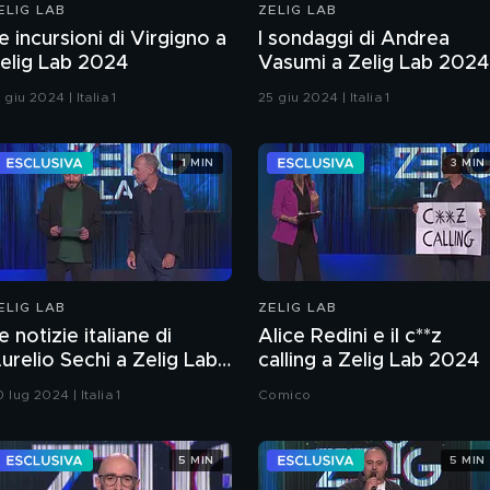
ELIG LAB
ZELIG LAB
e incursioni di Virgigno a
I sondaggi di Andrea
elig Lab 2024
Vasumi a Zelig Lab 2024
 giu 2024 | Italia 1
25 giu 2024 | Italia 1
1 MIN
3 MIN
ELIG LAB
ZELIG LAB
e notizie italiane di
Alice Redini e il c**z
urelio Sechi a Zelig Lab
calling a Zelig Lab 2024
024
 lug 2024 | Italia 1
Comico
5 MIN
5 MIN