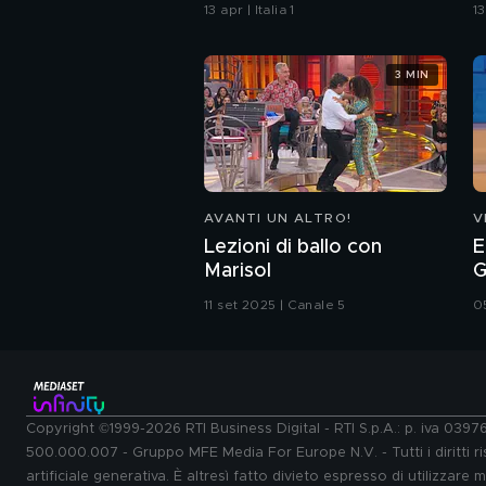
S
13 apr | Italia 1
13
3 MIN
AVANTI UN ALTRO!
V
Lezioni di ballo con
E
Marisol
G
11 set 2025 | Canale 5
0
Copyright ©1999-2026 RTI Business Digital - RTI S.p.A.: p. iva 039
500.000.007 - Gruppo MFE Media For Europe N.V. - Tutti i diritti ris
artificiale generativa. È altresì fatto divieto espresso di utilizzare