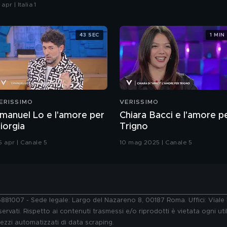
padolà
 apr | Italia 1
43 SEC
1 MIN
ERISSIMO
VERISSIMO
manuel Lo e l'amore per
Chiara Bacci e l'amore p
iorgia
Trigno
5 apr | Canale 5
10 mag 2025 | Canale 5
76881007 - Sede legale: Largo del Nazareno 8, 00187 Roma. Uffici: Vial
ervati. Rispetto ai contenuti trasmessi e/o riprodotti è vietata ogni uti
 mezzi automatizzati di data scraping.