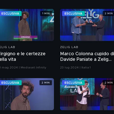
1 MIN
2 MIN
ELIG LAB
ZELIG LAB
irgigno e le certezze
Marco Colonna cupido d
ella vita
Davide Paniate a Zelig
Lab 2024
8 mag 2024 | Mediaset Infinity
23 lug 2024 | Italia 1
2 MIN
2 MIN