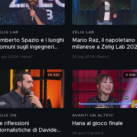
ELIG LAB
ZELIG LAB
mberto Spazio e i luoghi
Mario Raz, il napoletano
omuni sugli ingegneri
milanese a Zelig Lab 20
nformatici
 giu 2024 | Italia 1
23 lug 2024 | Italia 1
38 SEC
9 MIN
ELIG ON
AVANTI UN ALTRO!
e riflessioni
Hana al gioco finale
iornalistiche di Davide
29 giu | Canale 5