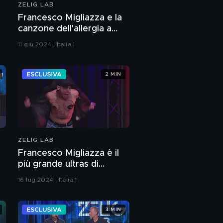
ZELIG LAB
Francesco Migliazza e la
canzone dell'allergia a
Zelig Lab 2024
11 giu 2024 | Italia 1
2 MIN
ZELIG LAB
Francesco Migliazza è il
più grande ultras di
Davide Paniate
16 lug 2024 | Italia 1
3 MIN