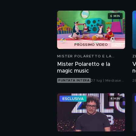
6 MIN
PROSSIMO VIDEO
MISTER POLARETTO E LA
Z
MAGIC MUSIC
Mister Polaretto e la
V
magic music
n
27 lug | Mediaset
2
PUNTATA INTERA
Infinity
4 MIN