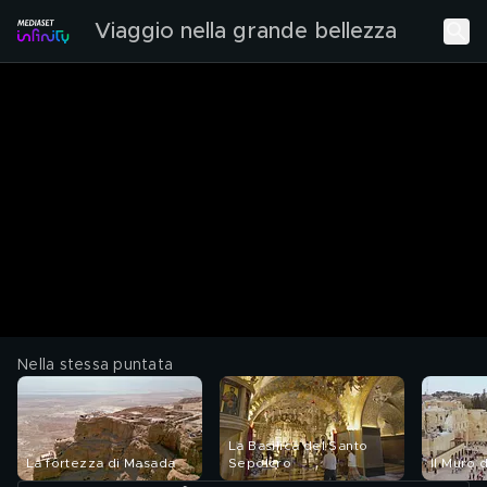
Viaggio nella grande bellezza
Nella stessa puntata
La Basilica del Santo
La fortezza di Masada
Sepolcro
Il Muro 