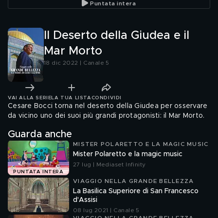
Puntata intera
Il Deserto della Giudea e il
Mar Morto
18 dic 2022 | Canale 5
VAI ALLA SERIE
LA TUA LISTA
CONDIVIDI
Cesare Bocci torna nel deserto della Giudea per osservare
da vicino uno dei suoi più grandi protagonisti: il Mar Morto.
Guarda anche
MISTER POLARETTO E LA MAGIC MUSIC
Mister Polaretto e la magic music
27 lug | Mediaset Infinity
PUNTATA INTERA
VIAGGIO NELLA GRANDE BELLEZZA
La Basilica Superiore di San Francesco
d'Assisi
08 lug 2021 | Canale 5