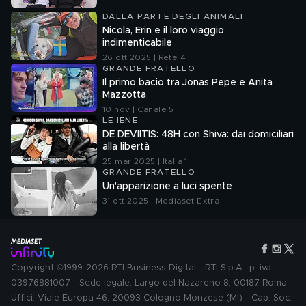
DALLA PARTE DEGLI ANIMALI
Nicola, Erin e il loro viaggio
indimenticabile
26 ott 2025 | Rete 4
GRANDE FRATELLO
Il primo bacio tra Jonas Pepe e Anita
Mazzotta
10 nov | Canale 5
LE IENE
DE DEVIITIS: 48H con Shiva: dai domiciliari
alla libertà
25 mar 2025 | Italia 1
GRANDE FRATELLO
Un'apparizione a luci spente
31 ott 2025 | Mediaset Extra
Copyright ©1999-2026 RTI Business Digital - RTI S.p.A.: p. iva
03976881007 - Sede legale: Largo del Nazareno 8, 00187 Roma.
Uffici: Viale Europa 46, 20093 Cologno Monzese (MI) - Cap. Soc.