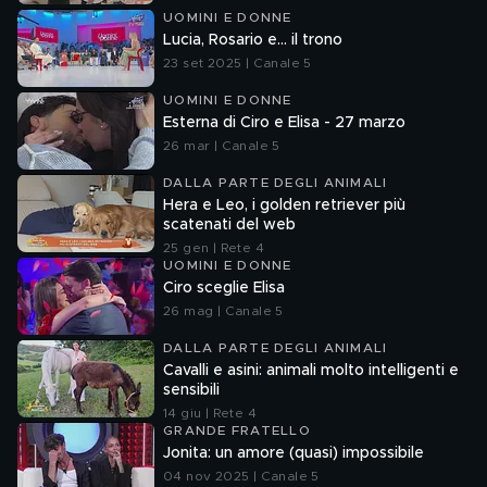
UOMINI E DONNE
Lucia, Rosario e... il trono
23 set 2025 | Canale 5
UOMINI E DONNE
Esterna di Ciro e Elisa - 27 marzo
26 mar | Canale 5
DALLA PARTE DEGLI ANIMALI
Hera e Leo, i golden retriever più
scatenati del web
25 gen | Rete 4
UOMINI E DONNE
Ciro sceglie Elisa
26 mag | Canale 5
DALLA PARTE DEGLI ANIMALI
Cavalli e asini: animali molto intelligenti e
sensibili
14 giu | Rete 4
GRANDE FRATELLO
Jonita: un amore (quasi) impossibile
04 nov 2025 | Canale 5