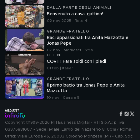
DALLA PARTE DEGLI ANIMALI
Benvenuto a casa, gattino!
02 nov 2025 | Rete 4
GRANDE FRATELLO
Baci appassionati tra Anita Mazzotta e
Jonas Pepe
07 nov | Mediaset Extra
LE IENE
CORTI: Fare soldi con i piedi
01 feb | Italia 1
GRANDE FRATELLO
Il primo bacio tra Jonas Pepe e Anita
Mazzotta
10 nov | Canale 5
Copyright ©1999-2026 RTI Business Digital - RTI S.p.A.: p. iva
03976881007 - Sede legale: Largo del Nazareno 8, 00187 Roma.
Uffici: Viale Europa 46, 20093 Cologno Monzese (MI) - Cap. Soc.