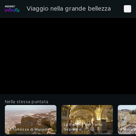
Viaggio nella grande bellezza
Nella stessa puntata
La Basilica del Santo
La fortezza di Masada
Sepolcro
Il Muro 