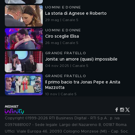
UOMINI E DONNE
La storia di Agnese e Roberto
29 mag | Canale 5
UOMINI E DONNE
Ciro sceglie Elisa
26 mag | Canale 5
GRANDE FRATELLO
Jonita: un amore (quasi) impossibile
04 nov 2025 | Canale 5
GRANDE FRATELLO
Il primo bacio tra Jonas Pepe e Anita
Mazzotta
10 nov | Canale 5
Copyright ©1999-2026 RTI Business Digital - RTI S.p.A.: p. iva
03976881007 - Sede legale: Largo del Nazareno 8, 00187 Roma.
Uffici: Viale Europa 46, 20093 Cologno Monzese (MI) - Cap. Soc.