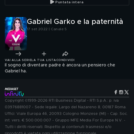
Puntata intera
Gabriel Garko e la paternità
17 set 2022 | Canale 5
VAI ALLA SERIE
LA TUA LISTA
CONDIVIDI
Il sogno di diventare padre è ancora un pensiero che
Gabriel ha.
Copyright ©1999-2026 RTI Business Digital - RTI S.p.A.: p. iva
03976881007 - Sede legale: Largo del Nazareno 8, 00187 Roma.
Uffici: Viale Europa 46, 20093 Cologno Monzese (MI) - Cap. Soc.
int. vers. € 500.000.007 - Gruppo MFE Media For Europe N.V. -
Tutti i diritti riservati. Rispetto ai contenuti trasmessi e/o
riprodotti è vietata ogni utilizzazione funzionale