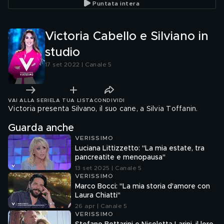
Puntata intera
Victoria Cabello e Silviano in
studio
17 set 2022 | Canale 5
VAI ALLA SERIE
LA TUA LISTA
CONDIVIDI
Victoria presenta Silvano, il suo cane, a Silvia Toffanin.
Guarda anche
VERISSIMO
Luciana Littizzetto: "La mia estate, tra
pancreatite e menopausa"
13 set 2025 | Canale 5
VERISSIMO
Marco Bocci: "La mia storia d'amore con
Laura Chiatti"
26 apr | Canale 5
VERISSIMO