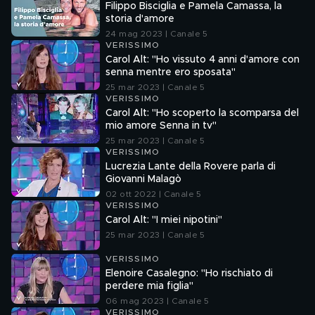
Filippo Bisciglia e Pamela Camassa, la
storia d'amore
24 mag 2023 | Canale 5
VERISSIMO
Carol Alt: "Ho vissuto 4 anni d'amore con
senna mentre ero sposata"
25 mar 2023 | Canale 5
VERISSIMO
Carol Alt: "Ho scoperto la scomparsa del
mio amore Senna in tv"
25 mar 2023 | Canale 5
VERISSIMO
Lucrezia Lante della Rovere parla di
Giovanni Malagò
02 ott 2022 | Canale 5
VERISSIMO
Carol Alt: "I miei nipotini"
25 mar 2023 | Canale 5
VERISSIMO
Elenoire Casalegno: "Ho rischiato di
perdere mia figlia"
06 mag 2023 | Canale 5
VERISSIMO