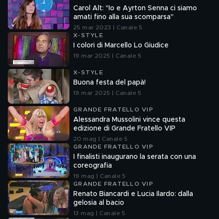
Carol Alt: "Io e Ayrton Senna ci siamo
amati fino alla sua scomparsa"
25 mar 2023 | Canale 5
X-STYLE
I colori di Marcello Lo Giudice
19 mar 2025 | Canale 5
X-STYLE
Buona festa del papà!
19 mar 2025 | Canale 5
GRANDE FRATELLO VIP
Alessandra Mussolini vince questa
edizione di Grande Fratello VIP
20 mag | Canale 5
GRANDE FRATELLO VIP
I finalisti inaugurano la serata con una
coreografia
19 mag | Canale 5
GRANDE FRATELLO VIP
Renato Biancardi e Lucia Ilardo: dalla
gelosia al bacio
13 mag | Canale 5