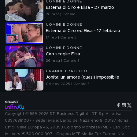
UOMINI E DONNE
Esterna di Ciro e Elisa - 27 marzo
26 mar | Canale 5
UOMINI E DONNE
Esterna di Ciro ed Elisa - 17 febbraio
17 feb | Canale 5
UOMINI E DONNE
Ciro sceglie Elisa
26 mag | Canale 5
GRANDE FRATELLO
Jonita: un amore (quasi) impossibile
04 nov 2025 | Canale 5
Copyright ©1999-2026 RTI Business Digital - RTI S.p.A.: p. iva
03976881007 - Sede legale: Largo del Nazareno 8, 00187 Roma.
Uffici: Viale Europa 46, 20093 Cologno Monzese (MI) - Cap. Soc.
int. vers. € 500.000.007 - Gruppo MFE Media For Europe N.V. -