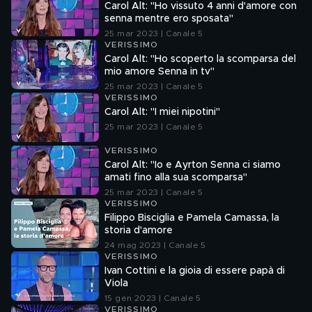
Carol Alt: "Ho vissuto 4 anni d'amore con
senna mentre ero sposata"
25 mar 2023 | Canale 5
VERISSIMO
Carol Alt: "Ho scoperto la scomparsa del
mio amore Senna in tv"
25 mar 2023 | Canale 5
VERISSIMO
Carol Alt: "I miei nipotini"
25 mar 2023 | Canale 5
VERISSIMO
Carol Alt: "Io e Ayrton Senna ci siamo
amati fino alla sua scomparsa"
25 mar 2023 | Canale 5
VERISSIMO
Filippo Bisciglia e Pamela Camassa, la
storia d'amore
24 mag 2023 | Canale 5
VERISSIMO
Ivan Cottini e la gioia di essere papà di
Viola
15 gen 2023 | Canale 5
VERISSIMO