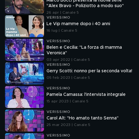
Marco Bocci presenta la nuova serie
"Alex Bravo - Poliziotto a modo suo"
26 apr | Canale 5
VERISSIMO
Le Vip mamme dopo i 40 anni
16 lug | Canale 5
VERISSIMO
Belen e Cecilia: "La forza di mamma
Veronica"
03 apr 2022 | Canale 5
VERISSIMO
Gerry Scotti: nonno per la seconda volta!
05 feb 2023 | Canale 5
VERISSIMO
Pamela Camassa: l'intervista integrale
15 apr 2023 | Canale 5
VERISSIMO
Carol Alt: "Ho amato tanto Senna"
25 mar 2023 | Canale 5
VERISSIMO