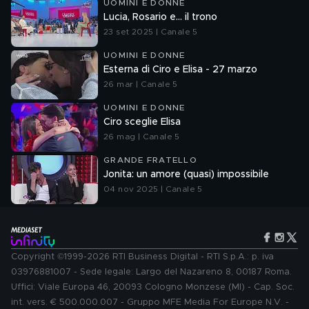
UOMINI E DONNE
Lucia, Rosario e... il trono
23 set 2025 | Canale 5
UOMINI E DONNE
Esterna di Ciro e Elisa - 27 marzo
26 mar | Canale 5
UOMINI E DONNE
Ciro sceglie Elisa
26 mag | Canale 5
GRANDE FRATELLO
Jonita: un amore (quasi) impossibile
04 nov 2025 | Canale 5
Copyright ©1999-2026 RTI Business Digital - RTI S.p.A.: p. iva
03976881007 - Sede legale: Largo del Nazareno 8, 00187 Roma.
Uffici: Viale Europa 46, 20093 Cologno Monzese (MI) - Cap. Soc.
int. vers. € 500.000.007 - Gruppo MFE Media For Europe N.V. -