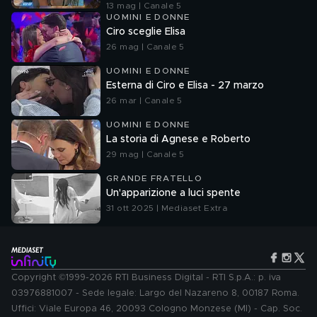
13 mag | Canale 5
UOMINI E DONNE
Ciro sceglie Elisa
26 mag | Canale 5
UOMINI E DONNE
Esterna di Ciro e Elisa - 27 marzo
26 mar | Canale 5
UOMINI E DONNE
La storia di Agnese e Roberto
29 mag | Canale 5
GRANDE FRATELLO
Un'apparizione a luci spente
31 ott 2025 | Mediaset Extra
Copyright ©1999-2026 RTI Business Digital - RTI S.p.A.: p. iva
03976881007 - Sede legale: Largo del Nazareno 8, 00187 Roma.
Uffici: Viale Europa 46, 20093 Cologno Monzese (MI) - Cap. Soc.