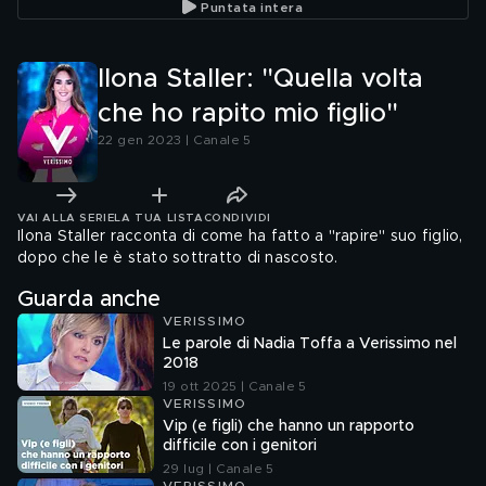
Puntata intera
GF Vip"
Ilona Staller: "Quella volta
che ho rapito mio figlio"
22 gen 2023 | Canale 5
VAI ALLA SERIE
LA TUA LISTA
CONDIVIDI
Ilona Staller racconta di come ha fatto a "rapire" suo figlio,
dopo che le è stato sottratto di nascosto.
Guarda anche
VERISSIMO
Le parole di Nadia Toffa a Verissimo nel
2018
19 ott 2025 | Canale 5
VERISSIMO
Vip (e figli) che hanno un rapporto
difficile con i genitori
29 lug | Canale 5