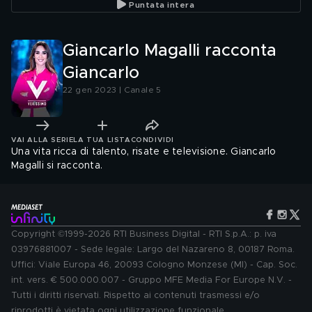
Puntata intera
GF Vip"
Giancarlo Magalli racconta
Giancarlo
22 gen 2023 | Canale 5
VAI ALLA SERIE
LA TUA LISTA
CONDIVIDI
Una vita ricca di talento, risate e televisione. Giancarlo
Magalli si racconta.
Copyright ©1999-2026 RTI Business Digital - RTI S.p.A.: p. iva
03976881007 - Sede legale: Largo del Nazareno 8, 00187 Roma.
Uffici: Viale Europa 46, 20093 Cologno Monzese (MI) - Cap. Soc.
int. vers. € 500.000.007 - Gruppo MFE Media For Europe N.V. -
Tutti i diritti riservati. Rispetto ai contenuti trasmessi e/o
riprodotti è vietata ogni utilizzazione funzionale