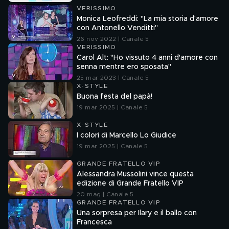
VERISSIMO
Monica Leofreddi: "La mia storia d'amore
con Antonello Venditti"
26 nov 2022 | Canale 5
VERISSIMO
Carol Alt: "Ho vissuto 4 anni d'amore con
senna mentre ero sposata"
25 mar 2023 | Canale 5
X-STYLE
Buona festa del papà!
19 mar 2025 | Canale 5
X-STYLE
I colori di Marcello Lo Giudice
19 mar 2025 | Canale 5
GRANDE FRATELLO VIP
Alessandra Mussolini vince questa
edizione di Grande Fratello VIP
20 mag | Canale 5
GRANDE FRATELLO VIP
Una sorpresa per Ilary e il ballo con
Francesca