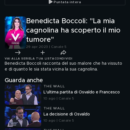
Puntata intera
Benedicta Boccoli: "La mia
cagnolina ha scoperto il mio
tumore"
29 apr 2023 | Canale 5
VAI ALLA SERIE
LA TUA LISTA
CONDIVIDI
Benedicta Boccoli racconta del suo malore che ha vissuto
e di quanto le sia stata vicina la sua cagnolina.
Guarda anche
THE WALL
L'ultima partita di Osvaldo e Francesco
10 ago | Canale 5
THE WALL
La decisione di Osvaldo
10 ago | Canale 5