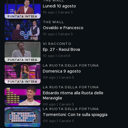
THE WALL
Lunedì 10 agosto
10 ago | Canale 5
PUNTATA INTERA
THE WALL
Osvaldo e Francesco
10 ago | Canale 5
VI RACCONTO
Ep. 27 - Raoul Bova
10 ago | Cine34
PUNTATA INTERA
LA RUOTA DELLA FORTUNA
Domenica 9 agosto
09 ago | Canale 5
PUNTATA INTERA
LA RUOTA DELLA FORTUNA
Edoardo ritorna alla Ruota delle
Meraviglie
09 ago | Canale 5
LA RUOTA DELLA FORTUNA
Tormentoni: Con te sulla spiaggia
09 ago | Canale 5