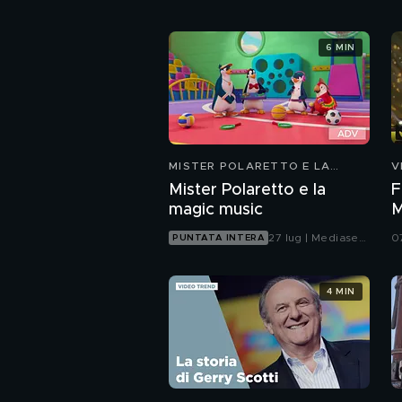
6 MIN
MISTER POLARETTO E LA
V
MAGIC MUSIC
Mister Polaretto e la
F
magic music
M
i
27 lug | Mediaset
0
PUNTATA INTERA
Infinity
4 MIN