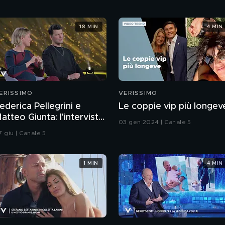
18 MIN
4 MIN
ERISSIMO
VERISSIMO
ederica Pellegrini e
Le coppie vip più longev
atteo Giunta: l'intervista
03 gen 2024 | Canale 5
ntegrale
7 giu | Canale 5
1 MIN
4 MIN