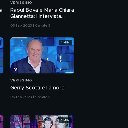
VERISSIMO
Gabriella Pession:
la
Raoul Bova e Maria Chiara
"Sono tornata in Italia"
Giannetta: l'intervista
integrale
05 feb 2023 | Canale 5
Gabriella Pession: tra
recitazione e vita
1 MIN
Gabriella Pession: da
pattinatrice ad attrice
I provini di Gabriella
Pession
VERISSIMO
Gerry Scotti e l'amore
Le passioni di Gabriella
Pession
05 feb 2023 | Canale 5
Gabriella Pession e
l'amore per suo figlio
1 MIN