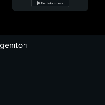
per le persone che
Puntata intera
hanno creduto in me"
Primo Reggiani e
Raniero Monaco Di
Lapio: l'intervista
integrale
Ramon e il rapporto
con Alessandra
Celentano
genitori
Claudio Bisio e Sandra
Bonzi: l'intervista
integrale
Un estratto di Ramon
ad "Amici"
Benedicta Boccoli:
l'intervista integrale
Ramon racconta il suo
momento più buio