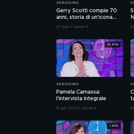
VERISSIMO
V
Gerry Scotti compie 70
S
anni, storia di un'icona
N
della tv
g
07 ago | Canale 5
2
15 MIN
VERISSIMO
V
Pamela Camassa:
C
l'intervista integrale
t
15 apr 2023 | Canale 5
2
1 MIN