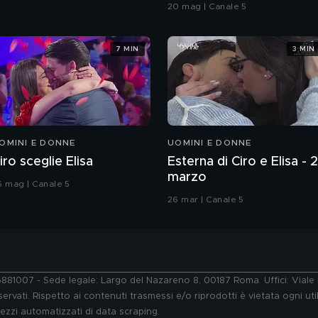
Grande Fratello VIP
20 mag | Canale 5
7 MIN
3 MIN
OMINI E DONNE
UOMINI E DONNE
iro sceglie Elisa
Esterna di Ciro e Elisa - 
marzo
6 mag | Canale 5
26 mar | Canale 5
76881007 - Sede legale: Largo del Nazareno 8, 00187 Roma. Uffici: Vial
ervati. Rispetto ai contenuti trasmessi e/o riprodotti è vietata ogni uti
 mezzi automatizzati di data scraping.