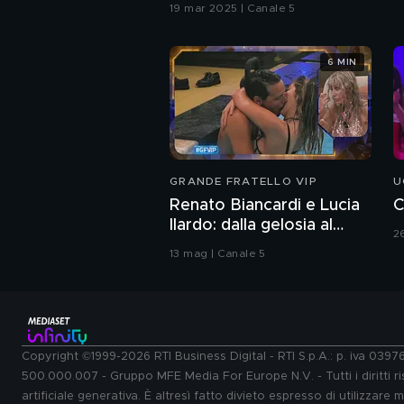
19 mar 2025 | Canale 5
6 MIN
GRANDE FRATELLO VIP
U
Renato Biancardi e Lucia
C
Ilardo: dalla gelosia al
2
bacio
13 mag | Canale 5
Copyright ©1999-2026 RTI Business Digital - RTI S.p.A.: p. iva 039
500.000.007 - Gruppo MFE Media For Europe N.V. - Tutti i diritti ris
artificiale generativa. È altresì fatto divieto espresso di utilizzare