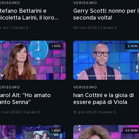
ERISSIMO
VERISSIMO
tefano Bettarini e
Gerry Scotti: nonno per 
icoletta Larini, il loro
seconda volta!
rande amore
0 dic | Canale 5
05 feb 2023 | Canale 5
1 MIN
2 MIN
ERISSIMO
VERISSIMO
arol Alt: "Ho amato
Ivan Cottini e la gioia di
anto Senna"
essere papà di Viola
5 mar 2023 | Canale 5
15 gen 2023 | Canale 5
1 MIN
23 MIN