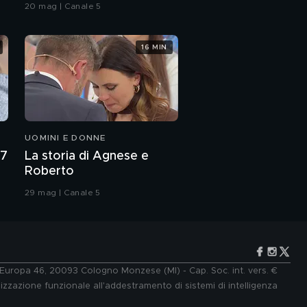
Lapio: "Il bilancio dei
20 mag | Canale 5
miei 40 anni"
Primo Reggiani e la vita
16 MIN
da papà
Raniero Monaco Di
Lapio e i pregiudizi
UOMINI E DONNE
Primo Reggiani
racconta i suoi esordi
27
La storia di Agnese e
Roberto
Il messaggio di Claudio
29 mag | Canale 5
Amendola
Primo Reggiani e
Raniero Monaco Di
Lapio e l'amore
e Europa 46, 20093 Cologno Monzese (MI) - Cap. Soc. int. vers. €
lizzazione funzionale all'addestramento di sistemi di intelligenza
Claudio Bisio e Sandra
Bonzi: "Ci amiamo da