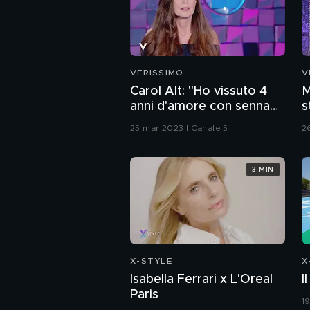
VERISSIMO
V
Carol Alt: "Ho vissuto 4
M
anni d'amore con senna
s
mentre ero sposata"
A
25 mar 2023 | Canale 5
2
3 MIN
X-STYLE
X
Isabella Ferrari x L'Oreal
I
Paris
1