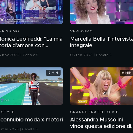
ERISSIMO
VERISSIMO
onica Leofreddi: "La mia
Marcella Bella: l'intervist
toria d'amore con
integrale
ntonello Venditti"
6 nov 2022 | Canale 5
05 feb 2023 | Canale 5
2 MIN
9 MIN
-STYLE
GRANDE FRATELLO VIP
l connubio moda x motori
Alessandra Mussolini
vince questa edizione di
9 mar 2025 | Canale 5