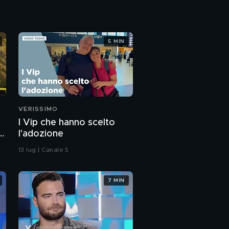
Nel cuore di Roby
Facchinetti
5 MIN
Roby Facchinetti:
padre, nonno, marito
Roby Facchinetti: un
amore speciale
VERISSIMO
I Vip che hanno scelto
Roby Facchinetti parla
a
l'adozione
dei Pooh
13 lug | Canale 5
Gaia: "Coco Chanel"
7 MIN
Gaia Gozzi: l'intervista
integrale