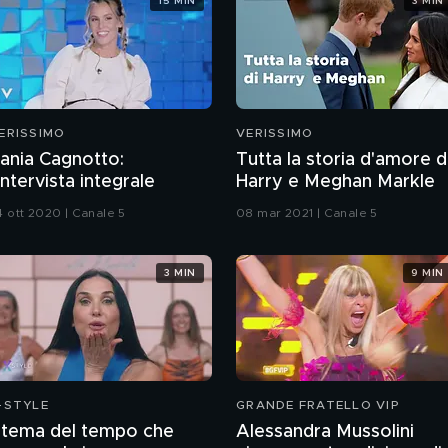
15 MIN
3 MIN
ERISSIMO
VERISSIMO
ania Cagnotto:
Tutta la storia d'amore d
'intervista integrale
Harry e Meghan Markle
4 ott 2020 | Canale 5
08 mar 2021 | Canale 5
3 MIN
9 MIN
-STYLE
GRANDE FRATELLO VIP
l tema del tempo che
Alessandra Mussolini