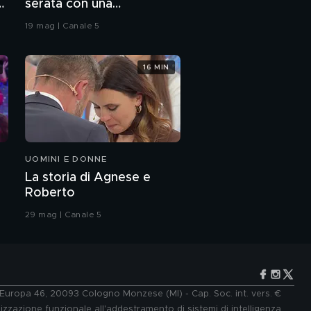
serata con una
Trussardi
coreografia
19 mag | Canale 5
Tomaso Trussardi
ricorda il fratello
16 MIN
Francesco
Tomaso Trussardi e
l'amore per Michelle
Tomaso Trussardi e
UOMINI E DONNE
l'amore per Michelle
La storia di Agnese e
Roberto
Loredana Bertè:
l'intervista integrale
29 mag | Canale 5
e Europa 46, 20093 Cologno Monzese (MI) - Cap. Soc. int. vers. €
lizzazione funzionale all'addestramento di sistemi di intelligenza