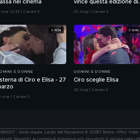
assa nel cinema
vince questa edizione di
Grande Fratello VIP
9 mar 2025 | Canale 5
20 mag | Canale 5
3 MIN
7 MIN
OMINI E DONNE
UOMINI E DONNE
sterna di Ciro e Elisa - 27
Ciro sceglie Elisa
arzo
26 mag | Canale 5
6 mar | Canale 5
76881007 - Sede legale: Largo del Nazareno 8, 00187 Roma. Uffici: Vial
ervati. Rispetto ai contenuti trasmessi e/o riprodotti è vietata ogni uti