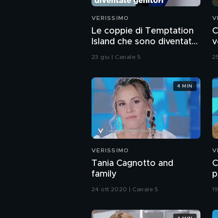
VERISSIMO
V
Le coppie di Temptation
C
Island che sono diventate
v
genitori
23 giu | Canale 5
2
4 MIN
VERISSIMO
V
Tania Cagnotto and
C
family
p
24 ott 2020 | Canale 5
1