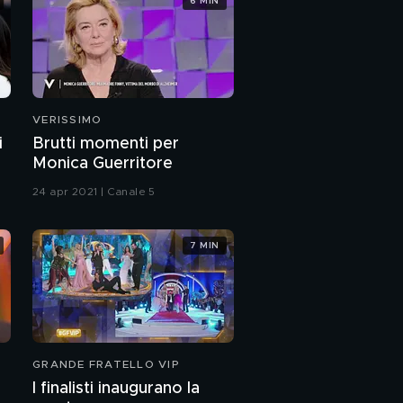
6 MIN
Gaia a Sanremo?
Tomaso Trussardi:
l'intervista integrale
VERISSIMO
Tomaso Trussardi
i
Brutti momenti per
Monica Guerritore
24 apr 2021 | Canale 5
Tomaso Trussardi
7 MIN
PROSSIMO VIDEO
Le passioni e le
esperienze di Tomaso
Trussardi
Tomaso Trussardi, il
ricordo del padre
GRANDE FRATELLO VIP
I finalisti inaugurano la
Il ricordo di Nicola