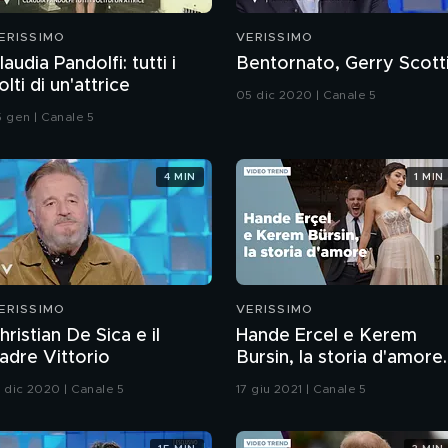
ERISSIMO
VERISSIMO
laudia Pandolfi: tutti i
Bentornato, Gerry Scotti
olti di un'attrice
05 dic 2020 | Canale 5
5 gen | Canale 5
4 MIN
1 MIN
ERISSIMO
VERISSIMO
hristian De Sica e il
Hande Ercel e Kerem
adre Vittorio
Bursin, la storia d'amore
delle star di Love is in th
9 dic 2020 | Canale 5
17 giu 2021 | Canale 5
air