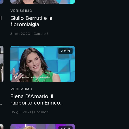
Gaia, una vita tutta
VERISSIMO
nuova
!
Giulio Berruti e la
fibromialgia
Il fenomeno Gaia
31 ott 2020 | Canale 5
Gaia, il rapporto con
2 MIN
Maria De Filippi
Gaia e la sua famiglia
VERISSIMO
Gaia e il bullismo
Elena D'Amario: il
rapporto con Enrico
e
Nigiotti
Gaia e l'amore
05 giu 2021 | Canale 5