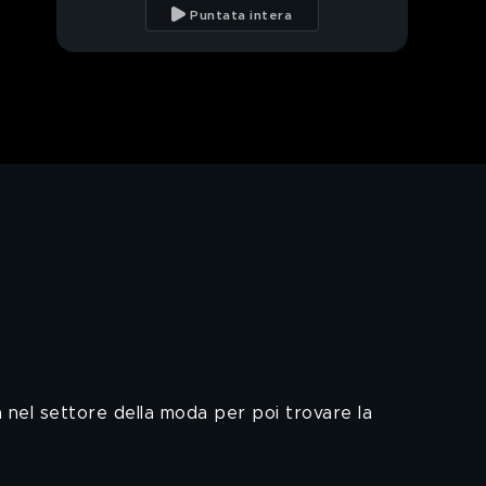
suo rapporto col
Puntata intera
gossip
Alessia Marcuzzi, i figli
e gli haters
Alessia Marcuzzi
ricorda Nadia Toffa
Alessia Marcuzzi a
tutto campo
L'immancabile
appuntamento con
Alessia Marcuzzi
Roby Facchinetti:
l'intervista integrale
nel settore della moda per poi trovare la
Roby Facchinetti e la
sua città