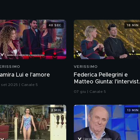
48 SEC
18 MIN
ERISSIMO
VERISSIMO
amira Lui e l'amore
Federica Pellegrini e
Matteo Giunta: l'intervist
3 set 2025 | Canale 5
integrale
07 giu | Canale 5
2 MIN
13 MIN