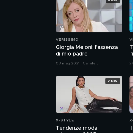
4 MIN
VERISSIMO
V
Giorgia Meloni: l'assenza
T
di mio padre
l
08 mag 2021 | Canale 5
2
2 MIN
X-STYLE
X
Tendenze moda:
I