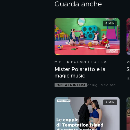
Guarda anche
6 MIN
MISTER POLARETTO E LA
V
MAGIC MUSIC
Mister Polaretto e la
S
magic music
1
27 lug | Mediaset
PUNTATA INTERA
Infinity
4 MIN