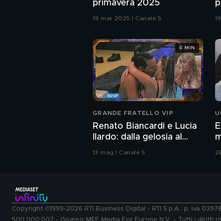
primavera 2025
p
19 mar 2025 | Canale 5
1
6 MIN
GRANDE FRATELLO VIP
U
Renato Biancardi e Lucia
E
Ilardo: dalla gelosia al
m
bacio
13 mag | Canale 5
2
Copyright ©1999-2026 RTI Business Digital - RTI S.p.A.: p. iva 039
500.000.007 - Gruppo MFE Media For Europe N.V. - Tutti i diritti ris