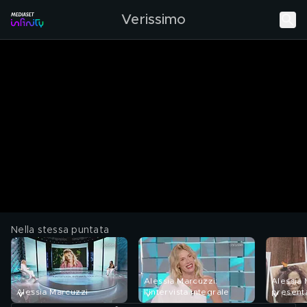
Verissimo
Nella stessa puntata
Alessia Marcuzzi:
Alessia
Alessia Marcuzzi
l'intervista integrale
present