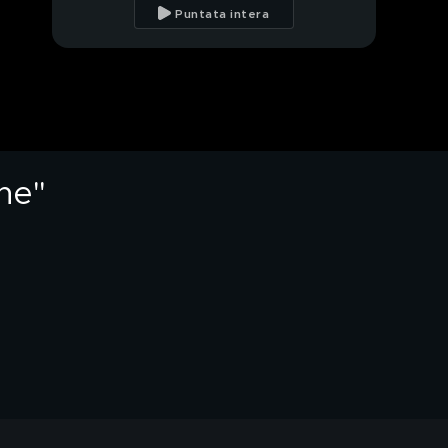
stata emarginata per il
Puntata intera
mio essere diversa"
Giulia Salemi: "Ho
sofferto per il divorzio
dei miei genitori"
Giulia Salemi: "Per anni
mio padre mi è stato
lontano"
one"
Giulia Salemi e l'amore
per la sorellina
Margherita
Giulia Salemi e la
sorella Nausica
La famiglia Salemi
La commozione di
Giulia Salemi