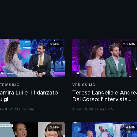
5 MIN
20 MIN
ERISSIMO
VERISSIMO
amira Lui e il fidanzato
Teresa Langella e Andre
uigi
Dal Corso: l'intervista
integrale
9 ott 2023 | Canale 5
21 set 2024 | Canale 5
3 MIN
4 MIN