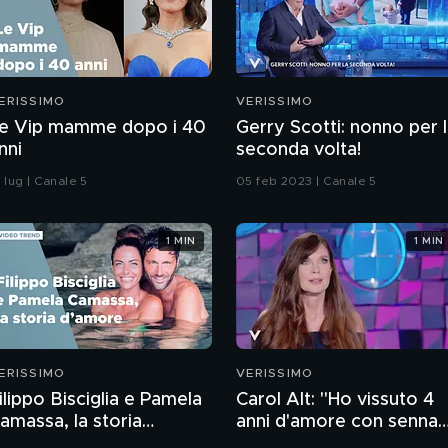
ERISSIMO
VERISSIMO
e Vip mamme dopo i 40
Gerry Scotti: nonno per 
nni
seconda volta!
 lug | Canale 5
05 feb 2023 | Canale 5
1 MIN
1 MIN
ERISSIMO
VERISSIMO
ilippo Bisciglia e Pamela
Carol Alt: "Ho vissuto 4
amassa, la storia
anni d'amore con senna
'amore
mentre ero sposata"