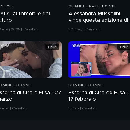
-STYLE
GRANDE FRATELLO VIP
YD: l'automobile del
Alessandra Mussolini
uturo
vince questa edizione di
Grande Fratello VIP
8 mag 2025 | Canale 5
20 mag | Canale 5
3 MIN
3 MIN
OMINI E DONNE
UOMINI E DONNE
sterna di Ciro e Elisa - 27
Esterna di Ciro ed Elisa -
arzo
17 febbraio
6 mar | Canale 5
17 feb | Canale 5