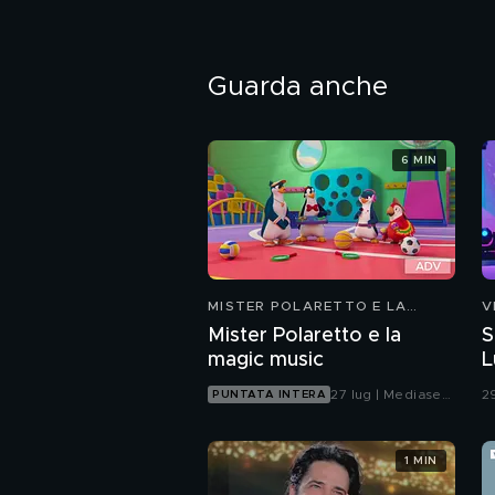
Guarda anche
6 MIN
MISTER POLARETTO E LA
V
MAGIC MUSIC
Mister Polaretto e la
S
magic music
L
27 lug | Mediaset
2
PUNTATA INTERA
Infinity
1 MIN