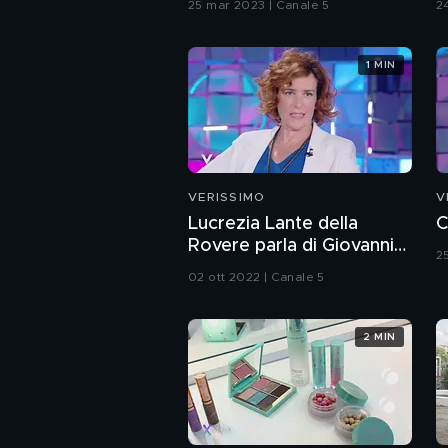
25 mar 2023 | Canale 5
2
1 MIN
VERISSIMO
V
Lucrezia Lante della
C
Rovere parla di Giovanni
2
Malagò
02 ott 2022 | Canale 5
2 MIN