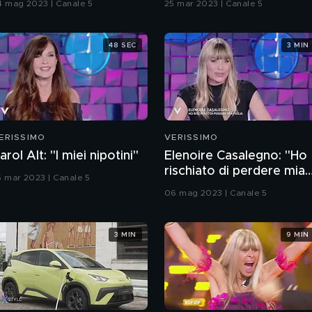
4 mag 2023 | Canale 5
25 mar 2023 | Canale 5
48 SEC
3 MIN
ERISSIMO
VERISSIMO
arol Alt: "I miei nipotini"
Elenoire Casalegno: "Ho
rischiato di perdere mia
5 mar 2023 | Canale 5
figlia"
06 mag 2023 | Canale 5
3 MIN
9 MIN