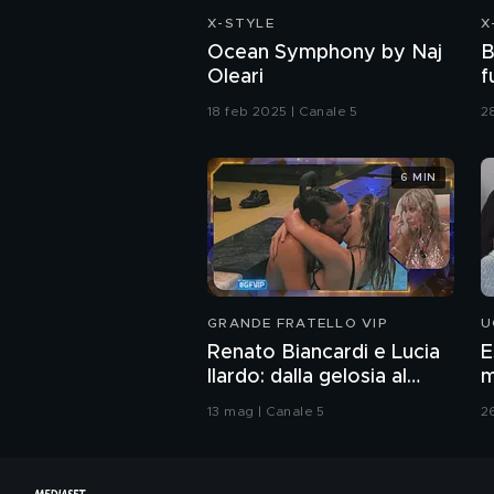
X-STYLE
X
Ocean Symphony by Naj
B
Oleari
f
18 feb 2025 | Canale 5
2
6 MIN
GRANDE FRATELLO VIP
U
Renato Biancardi e Lucia
E
Ilardo: dalla gelosia al
m
bacio
13 mag | Canale 5
2