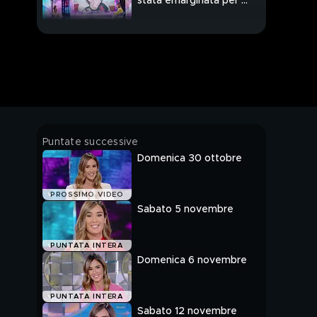
stata emarginata per il
mio essere diversa"
Giulia Salemi: "Ho
sofferto per il divorzio
dei miei genitori"
Giulia Salemi: "Per anni
mio padre mi è stato
lontano"
Giulia Salemi e l'amore
Puntate successive
per la sorellina
Domenica 30 ottobre
Margherita
Giulia Salemi e la
PROSSIMO VIDEO
sorella Nausica
Sabato 5 novembre
La famiglia Salemi
PUNTATA INTERA
Domenica 6 novembre
La commozione di
PUNTATA INTERA
Giulia Salemi
Sabato 12 novembre