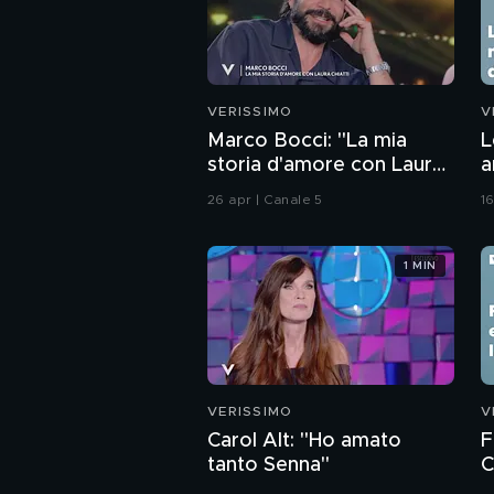
VERISSIMO
V
Marco Bocci: "La mia
L
storia d'amore con Laura
a
Chiatti"
26 apr | Canale 5
16
1 MIN
VERISSIMO
V
Carol Alt: "Ho amato
F
tanto Senna"
C
d