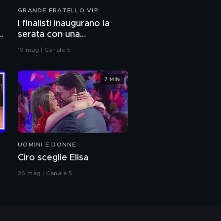
l'amore per Selly
GRANDE FRATELLO VIP
Montibeller
I finalisti inaugurano la
Simone Giannelli e
serata con una
Selly: "Il nostro amore"
coreografia
19 mag | Canale 5
Benjamin Mascolo:
l'intervista integrale
7 MIN
Benjamin Mascolo
canta "Peter Pan"
Benjamin Mascolo e la
UOMINI E DONNE
fine dell'amore con
Bella Thorne
Ciro sceglie Elisa
Benjamin Mascolo: "Il
26 mag | Canale 5
mio ritorno in Italia"
Benjamin Mascolo e il
rapporto con Federico