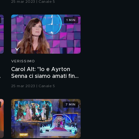
25 mar 2023 | Canale 5
Simone Giannelli:
campione del mondo
di pallavolo
1 MIN
Simone Giannelli: nato
per essere un
campione
Simone Giannelli: "La
famiglia dietro il
campione"
VERISSIMO
Carol Alt: "Io e Ayrton
Simone Giannelli: "Per
lo sport ho sacrificato
Senna ci siamo amati fino
la mia giovinezza"
alla sua scomparsa"
25 mar 2023 | Canale 5
I compagni di squadra
di Simone Giannelli
7 MIN
Simone Giannelli:
l'uomo dietro al
campione
Simone Giannelli e